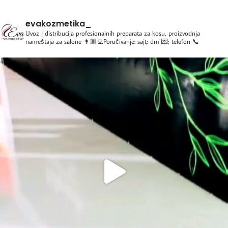
evakozmetika_
Uvoz i distribucija profesionalnih preparata za kosu, proizvodnja
nameštaja za salone
👩🏽‍💻Poručivanje: sajt; dm 💌; telefon 📞