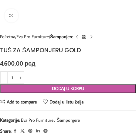
Kliknite za uvećanje
Početna
Eva Pro Furniture
Šamponjere
TUŠ ZA ŠAMPONJERU GOLD
4.600,00
рсд
DODAJ U KORPU
Add to compare
Dodaj u listu želja
Kategorije:
Eva Pro Furniture
,
Šamponjere
Share: