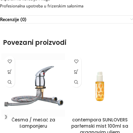
Profesionalna upotreba u frizerskim salonima
Recenzije (0)
Povezani proizvodi
Česma / mešač za
contempora SUNLOVERS
šamponjeru
parfemski mist 100ml sa
arganovim uljem