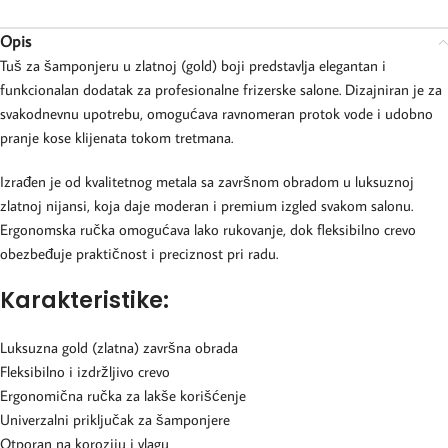
Opis
Tuš za šamponjeru u zlatnoj (gold) boji predstavlja elegantan i
funkcionalan dodatak za profesionalne frizerske salone. Dizajniran je za
svakodnevnu upotrebu, omogućava ravnomeran protok vode i udobno
pranje kose klijenata tokom tretmana.
Izrađen je od kvalitetnog metala sa završnom obradom u luksuznoj
zlatnoj nijansi, koja daje moderan i premium izgled svakom salonu.
Ergonomska ručka omogućava lako rukovanje, dok fleksibilno crevo
obezbeđuje praktičnost i preciznost pri radu.
Karakteristike:
Luksuzna gold (zlatna) završna obrada
Fleksibilno i izdržljivo crevo
Ergonomična ručka za lakše korišćenje
Univerzalni priključak za šamponjere
Otporan na koroziju i vlagu