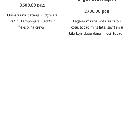
3.600,00
рсд
2.700,00
рсд
Univerzalna baterija. Odgovara
većini šamponjera. Sadrži 2
Lagana mirisna nota za telo i
fleksibilna creva
kosu: topao miris leta, savršen u
bilo koje doba dana i noci. Topao i