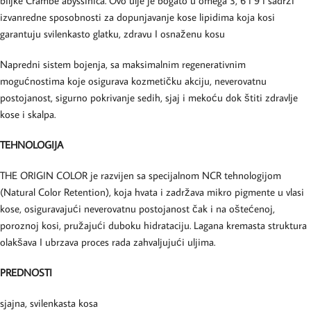
biljke Crambe abyssinica. Ovo ulje je bogato u omega 3, 6 i 9 i sadrži
izvanredne sposobnosti za dopunjavanje kose lipidima koja kosi
garantuju svilenkasto glatku, zdravu I osnaženu kosu
Napredni sistem bojenja, sa maksimalnim regenerativnim
mogućnostima koje osigurava kozmetičku akciju, neverovatnu
postojanost, sigurno pokrivanje sedih, sjaj i mekoću dok štiti zdravlje
kose i skalpa.
TEHNOLOGIJA
THE ORIGIN COLOR je razvijen sa specijalnom NCR tehnologijom
(Natural Color Retention), koja hvata i zadržava mikro pigmente u vlasi
kose, osiguravajući neverovatnu postojanost čak i na oštećenoj,
poroznoj kosi, pružajući duboku hidrataciju. Lagana kremasta struktura
olakšava I ubrzava proces rada zahvaljujući uljima.
PREDNOSTI
sjajna, svilenkasta kosa