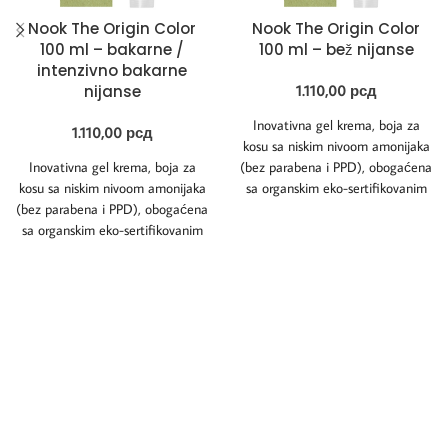
Nook The Origin Color
Nook The Origin Color
100 ml – bakarne /
100 ml – bež nijanse
intenzivno bakarne
nijanse
1.110,00
рсд
Inovativna gel krema, boja za
1.110,00
рсд
kosu sa niskim nivoom amonijaka
Inovativna gel krema, boja za
(bez parabena i PPD), obogaćena
kosu sa niskim nivoom amonijaka
sa organskim eko-sertifikovanim
(bez parabena i PPD), obogaćena
uljem Kinoe
sa organskim eko-sertifikovanim
uljem Kinoe