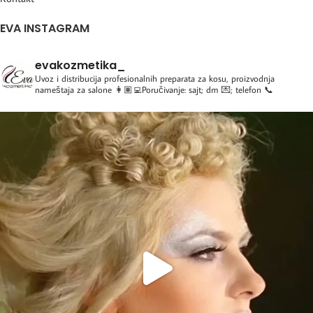
EVA INSTAGRAM
evakozmetika_
Uvoz i distribucija profesionalnih preparata za kosu, proizvodnja
nameštaja za salone
👩🏽‍💻Poručivanje: sajt; dm 💌; telefon 📞