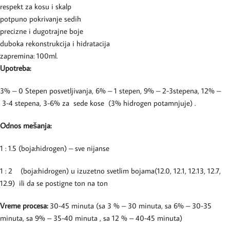
respekt za kosu i skalp
potpuno pokrivanje sedih
precizne i dugotrajne boje
duboka rekonstrukcija i hidratacija
zapremina: 100ml.
Upotreba:
3% – 0 Stepen posvetljivanja, 6% – 1 stepen, 9% – 2-3stepena, 12% –
3-4 stepena, 3-6% za sede kose (3% hidrogen potamnjuje) .
Odnos mešanja:
1 : 1.5 (boja:hidrogen) – sve nijanse
1 : 2 (boja:hidrogen) u izuzetno svetlim bojama(12.0, 12.1, 12.13, 12.7,
12.9) ili da se postigne ton na ton
Vreme procesa:
30-45 minuta (sa 3 % – 30 minuta, sa 6% – 30-35
minuta, sa 9% – 35-40 minuta , sa 12 % – 40-45 minuta)