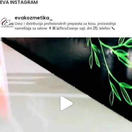
EVA INSTAGRAM
evakozmetika_
Uvoz i distribucija profesionalnih preparata za kosu, proizvodnja
nameštaja za salone
👩🏽‍💻Poručivanje: sajt; dm 💌; telefon 📞