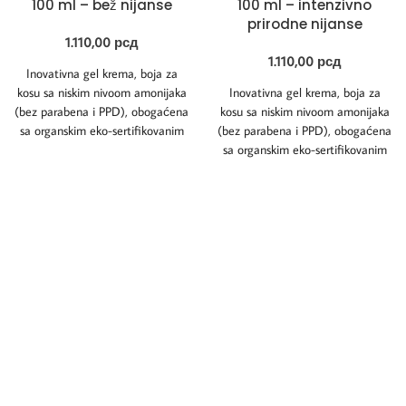
100 ml – bež nijanse
100 ml – intenzivno
prirodne nijanse
1.110,00
рсд
1.110,00
рсд
Inovativna gel krema, boja za
kosu sa niskim nivoom amonijaka
Inovativna gel krema, boja za
(bez parabena i PPD), obogaćena
kosu sa niskim nivoom amonijaka
sa organskim eko-sertifikovanim
(bez parabena i PPD), obogaćena
uljem Kinoe
sa organskim eko-sertifikovanim
uljem Kinoe