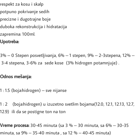
respekt za kosu i skalp
potpuno pokrivanje sedih
precizne i dugotrajne boje
duboka rekonstrukcija i hidratacija
zapremina: 100ml.
Upotreba:
3% – 0 Stepen posvetljivanja, 6% – 1 stepen, 9% – 2-3stepena, 12% –
3-4 stepena, 3-6% za sede kose (3% hidrogen potamnjuje) .
Odnos mešanja:
1 : 1.5 (boja:hidrogen) – sve nijanse
1 : 2 (boja:hidrogen) u izuzetno svetlim bojama(12.0, 12.1, 12.13, 12.7,
12.9) ili da se postigne ton na ton
Vreme procesa:
30-45 minuta (sa 3 % – 30 minuta, sa 6% – 30-35
minuta, sa 9% – 35-40 minuta , sa 12 % – 40-45 minuta)