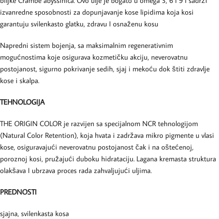
biljke Crambe abyssinica. Ovo ulje je bogato u omega 3, 6 i 9 i sadrži
izvanredne sposobnosti za dopunjavanje kose lipidima koja kosi
garantuju svilenkasto glatku, zdravu I osnaženu kosu
Napredni sistem bojenja, sa maksimalnim regenerativnim
mogućnostima koje osigurava kozmetičku akciju, neverovatnu
postojanost, sigurno pokrivanje sedih, sjaj i mekoću dok štiti zdravlje
kose i skalpa.
TEHNOLOGIJA
THE ORIGIN COLOR je razvijen sa specijalnom NCR tehnologijom
(Natural Color Retention), koja hvata i zadržava mikro pigmente u vlasi
kose, osiguravajući neverovatnu postojanost čak i na oštećenoj,
poroznoj kosi, pružajući duboku hidrataciju. Lagana kremasta struktura
olakšava I ubrzava proces rada zahvaljujući uljima.
PREDNOSTI
sjajna, svilenkasta kosa