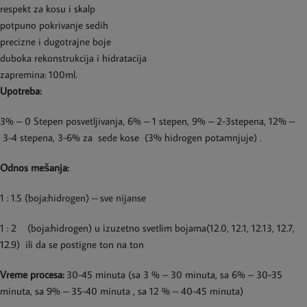
respekt za kosu i skalp
potpuno pokrivanje sedih
precizne i dugotrajne boje
duboka rekonstrukcija i hidratacija
zapremina: 100ml.
Upotreba:
3% – 0 Stepen posvetljivanja, 6% – 1 stepen, 9% – 2-3stepena, 12% –
3-4 stepena, 3-6% za sede kose (3% hidrogen potamnjuje) .
Odnos mešanja:
1 : 1.5 (boja:hidrogen) – sve nijanse
1 : 2 (boja:hidrogen) u izuzetno svetlim bojama(12.0, 12.1, 12.13, 12.7,
12.9) ili da se postigne ton na ton
Vreme procesa:
30-45 minuta (sa 3 % – 30 minuta, sa 6% – 30-35
minuta, sa 9% – 35-40 minuta , sa 12 % – 40-45 minuta)