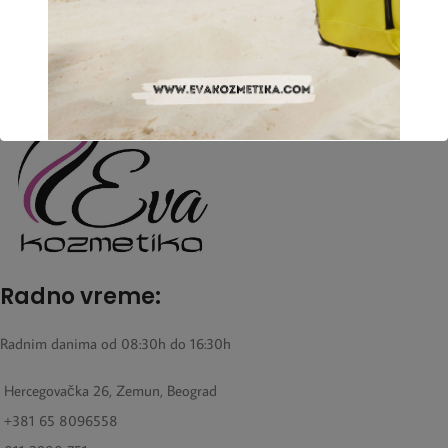
Radno vreme:
Radnim danima od 08:30h do 16:30h
Hercegovačka 26, Zemun, Beograd
+381 65 8096558