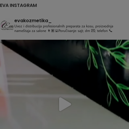
EVA INSTAGRAM
evakozmetika_
Uvoz i distribucija profesionalnih preparata za kosu, proizvodnja
nameštaja za salone
👩🏽‍💻Poručivanje: sajt; dm 💌; telefon 📞