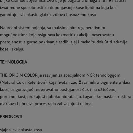
biljke Crambe abyssinica. Ovo ulje je bogato u omega 3, 6 i 9 i sadrži
izvanredne sposobnosti za dopunjavanje kose lipidima koja kosi
garantuju svilenkasto glatku, zdravu I osnaženu kosu
Napredni sistem bojenja, sa maksimalnim regenerativnim
mogućnostima koje osigurava kozmetičku akciju, neverovatnu
postojanost, sigurno pokrivanje sedih, sjaj i mekoću dok štiti zdravlje
kose i skalpa.
TEHNOLOGIJA
THE ORIGIN COLOR je razvijen sa specijalnom NCR tehnologijom
(Natural Color Retention), koja hvata i zadržava mikro pigmente u vlasi
kose, osiguravajući neverovatnu postojanost čak i na oštećenoj,
poroznoj kosi, pružajući duboku hidrataciju. Lagana kremasta struktura
olakšava I ubrzava proces rada zahvaljujući uljima.
PREDNOSTI
sjajna, svilenkasta kosa