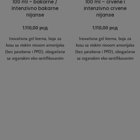
100 ml – bakarne /
100 ml – crvene i
intenzivno bakarne
intenzivno crvene
nijanse
nijanse
1.110,00
рсд
1.110,00
рсд
Inovativna gel krema, boja za
Inovativna gel krema, boja za
kosu sa niskim nivoom amonijaka
kosu sa niskim nivoom amonijaka
(bez parabena i PPD), obogaćena
(bez parabena i PPD), obogaćena
sa organskim eko-sertifikovanim
sa organskim eko-sertifikovanim
uljem Kinoe
uljem Kinoe