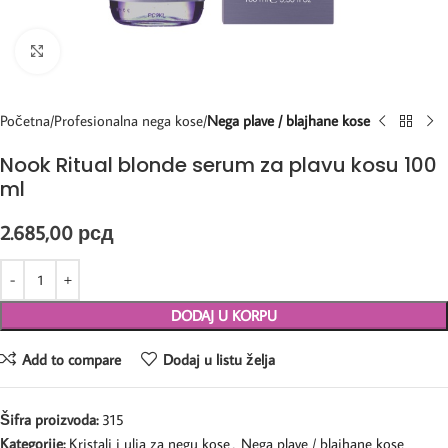
Kliknite za uvećanje
Početna
Profesionalna nega kose
Nega plave / blajhane kose
Nook Ritual blonde serum za plavu kosu 100
ml
2.685,00
рсд
DODAJ U KORPU
Add to compare
Dodaj u listu želja
Šifra proizvoda:
315
Kategorije:
Kristali i ulja za negu kose
,
Nega plave / blajhane kose