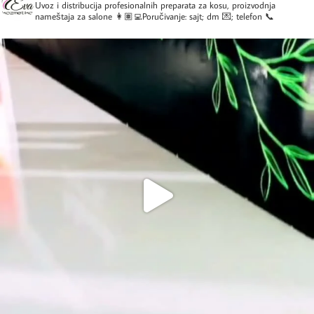
Uvoz i distribucija profesionalnih preparata za kosu, proizvodnja
nameštaja za salone
👩🏽‍💻Poručivanje: sajt; dm 💌; telefon 📞