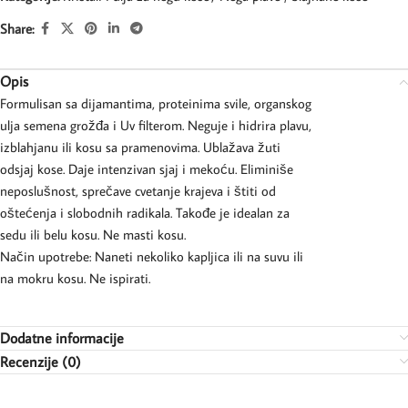
Share:
Opis
Formulisan sa dijamantima, proteinima svile, organskog
ulja semena grožđa i Uv filterom. Neguje i hidrira plavu,
izblahjanu ili kosu sa pramenovima. Ublažava žuti
odsjaj kose. Daje intenzivan sjaj i mekoću. Eliminiše
neposlušnost, sprečave cvetanje krajeva i štiti od
oštećenja i slobodnih radikala. Takođe je idealan za
sedu ili belu kosu. Ne masti kosu.
Način upotrebe: Naneti nekoliko kapljica ili na suvu ili
na mokru kosu. Ne ispirati.
Dodatne informacije
Recenzije (0)