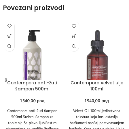
Povezani proizvodi
Contempora anti-žuti
Contempora velvet ulje
šampon 500ml
100ml
1.340,00
рсд
1.940,00
рсд
Contempora anti-žuti šampon
Velvet Oil 100ml Jedinstvena
500ml Srebrni šampon za
tekstura koja kosi ostavlja
toniranje Sa plavo-ljubičastim
baršunasti osećaj poravnavanjem
pigmentima neutrališe žućkaste
kutikule. Kosa postaje sjajna i lako