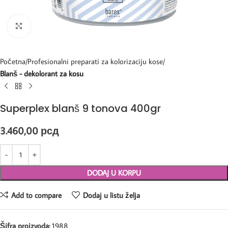
Kliknite za uvećanje
Početna
Profesionalni preparati za kolorizaciju kose
Blanš - dekolorant za kosu
Superplex blanš 9 tonova 400gr
3.460,00
рсд
DODAJ U KORPU
Add to compare
Dodaj u listu želja
Šifra proizvoda:
1988