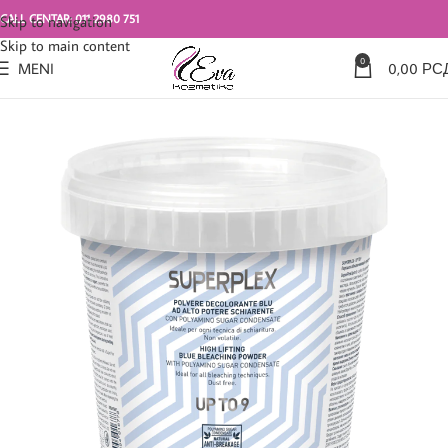
CALL CENTAR: 011 2980 751
Skip to navigation
Skip to main content
0
MENI
0,00
РС