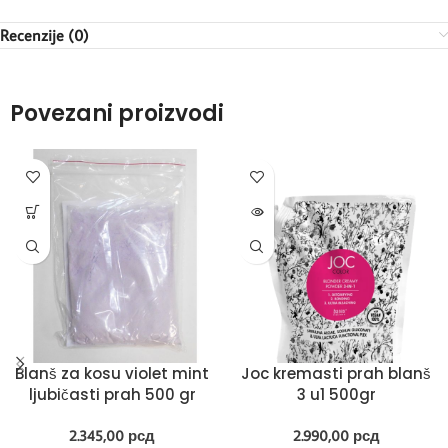
Recenzije (0)
Povezani proizvodi
Blanš za kosu violet mint
Joc kremasti prah blanš
ljubičasti prah 500 gr
3 u1 500gr
2.345,00
рсд
2.990,00
рсд