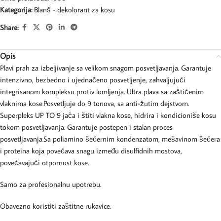
Kategorija:
Blanš - dekolorant za kosu
Share:
Opis
Plavi prah za izbeljivanje sa velikom snagom posvetljavanja. Garantuje
intenzivno, bezbedno i ujednačeno posvetljenje, zahvaljujući
integrisanom kompleksu protiv lomljenja. Ultra plava sa zaštićenim
vlaknima kose.Posvetljuje do 9 tonova, sa anti-žutim dejstvom.
Superpleks UP TO 9 jača i štiti vlakna kose, hidrira i kondicioniše kosu
tokom posvetljavanja. Garantuje postepen i stalan proces
posvetljavanja.Sa poliamino šećernim kondenzatom, mešavinom šećera
i proteina koja povećava snagu između disulfidnih mostova,
povećavajući otpornost kose.
Samo za profesionalnu upotrebu.
Obavezno koristiti zaštitne rukavice.