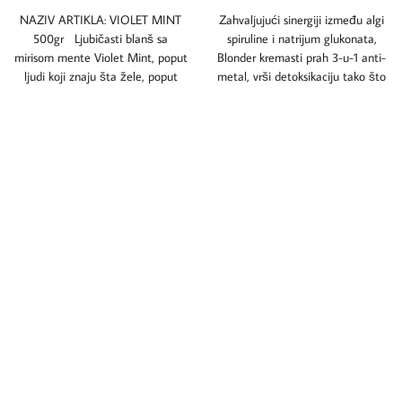
NAZIV ARTIKLA: VIOLET MINT
Zahvaljujući sinergiji između algi
500gr Ljubičasti blanš sa
spiruline i natrijum glukonata,
mirisom mente Violet Mint, poput
Blonder kremasti prah 3-u-1 anti-
ljudi koji znaju šta žele, poput
metal, vrši detoksikaciju tako što
identifikuje i neutrališe