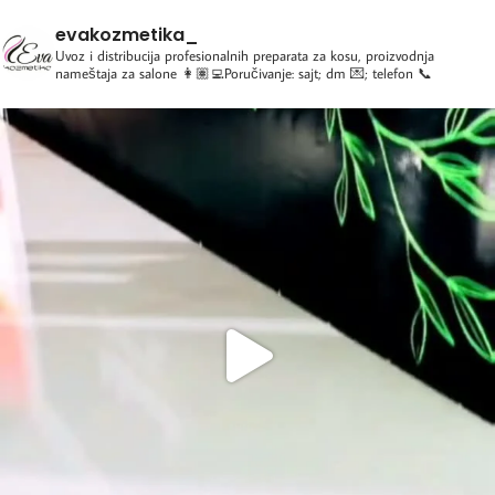
evakozmetika_
Uvoz i distribucija profesionalnih preparata za kosu, proizvodnja
nameštaja za salone
👩🏽‍💻Poručivanje: sajt; dm 💌; telefon 📞