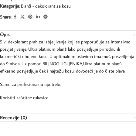
Kategorija:
Blanš - dekolorant za kosu
Share:
Opis
Sivi dekolorant prah za izbjeljivanje koji se preporučuje za intenzivno
posvjetljivanje. Ultra platinum blanš lako posvjetljuje prirodnu ili
kozmetički obojenu kosu. U optimalnim uslovima ima moć posvetljenja
do 9 nivoa. Uz pomoć BILJNOG UGLJENIKA,Ultra platinum blanš
efikasno posvjetljuje čak i najtežu kosu, dovodeći je do čiste plave.
Samo za profesionalnu upotrebu.
Koristiti zaštitne rukavice.
Recenzije (0)