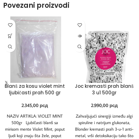
Povezani proizvodi
Blanš za kosu violet mint
Joc kremasti prah blanš
ljubičasti prah 500 gr
3 u1 500gr
2.345,00
рсд
2.990,00
рсд
NAZIV ARTIKLA: VIOLET MINT
Zahvaljujući sinergiji između algi
500gr Ljubičasti blanš sa
spiruline i natrijum glukonata,
mirisom mente Violet Mint, poput
Blonder kremasti prah 3-u-1 anti-
ljudi koji znaju šta žele, poput
metal, vrši detoksikaciju tako što