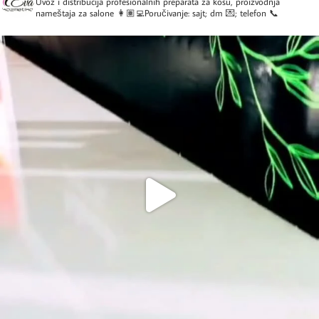
Uvoz i distribucija profesionalnih preparata za kosu, proizvodnja
nameštaja za salone
👩🏽‍💻Poručivanje: sajt; dm 💌; telefon 📞