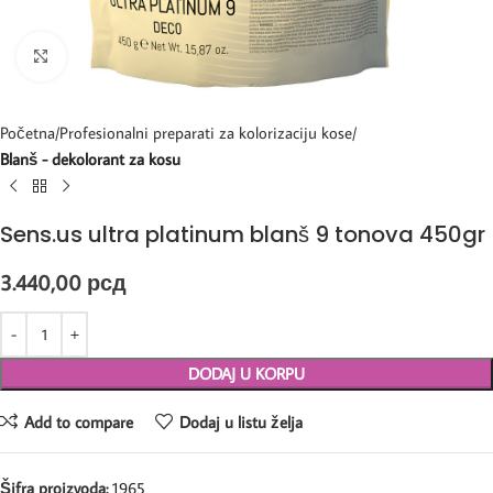
Kliknite za uvećanje
Početna
Profesionalni preparati za kolorizaciju kose
Blanš - dekolorant za kosu
Sens.us ultra platinum blanš 9 tonova 450gr
3.440,00
рсд
DODAJ U KORPU
Add to compare
Dodaj u listu želja
Šifra proizvoda:
1965