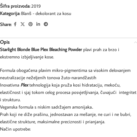
Šifra proizvoda:
2019
Kategorija:
Blanš - dekolorant za kosu
Share:
Opis
Starlight Blonde Blue Plex Bleaching Powder
plavi prah za brzo i
ekstremno izbjeljivanje kose.
Formula obogaćena plavim mikro-pigmentima sa visokim delovanjem
neutralizacije neželjenih tonova žuto-narandžastih
Inovativna
Plex
tehnologija koja pruža kosi hidrataciju, mekoću,
elastičnost i sjaj tokom celog procesa posvjetljivanja, čuvajući integritet
i strukturu.
Veganska formula s niskim sadržajem amonijaka..
Prah koji ne diže prašinu, jednostavan za mešanje, ne curi i ne bubri,
elastične strukture, maksimalne preciznosti i prianjanja.
Način upotrebe: