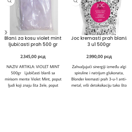
Blanš za kosu violet mint
Joc kremasti prah blanš
ljubičasti prah 500 gr
3 u1 500gr
2.345,00
рсд
2.990,00
рсд
NAZIV ARTIKLA: VIOLET MINT
Zahvaljujući sinergiji između algi
500gr Ljubičasti blanš sa
spiruline i natrijum glukonata,
mirisom mente Violet Mint, poput
Blonder kremasti prah 3-u-1 anti-
ljudi koji znaju šta žele, poput
metal, vrši detoksikaciju tako što
identifikuje i neutrališe