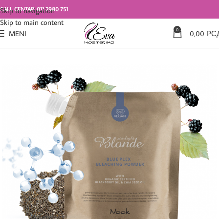
CALL CENTAR: 011 2980 751
Skip to navigation
Skip to main content
0
MENI
0,00
РС