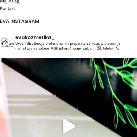
Moj nalog
Kontakt
EVA INSTAGRAM
evakozmetika_
Uvoz i distribucija profesionalnih preparata za kosu, proizvodnja
nameštaja za salone
👩🏽‍💻Poručivanje: sajt; dm 💌; telefon 📞