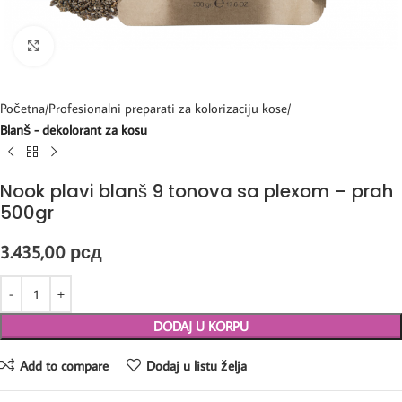
Kliknite za uvećanje
Početna
Profesionalni preparati za kolorizaciju kose
Blanš - dekolorant za kosu
Nook plavi blanš 9 tonova sa plexom – prah
500gr
3.435,00
рсд
DODAJ U KORPU
Add to compare
Dodaj u listu želja