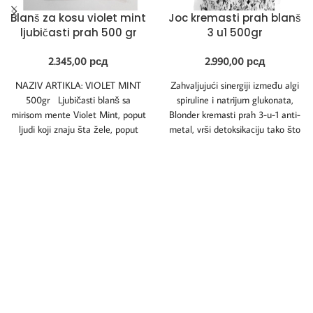
Blanš za kosu violet mint
Joc kremasti prah blanš
ljubičasti prah 500 gr
3 u1 500gr
2.345,00
рсд
2.990,00
рсд
NAZIV ARTIKLA: VIOLET MINT
Zahvaljujući sinergiji između algi
500gr Ljubičasti blanš sa
spiruline i natrijum glukonata,
mirisom mente Violet Mint, poput
Blonder kremasti prah 3-u-1 anti-
ljudi koji znaju šta žele, poput
metal, vrši detoksikaciju tako što
identifikuje i neutrališe