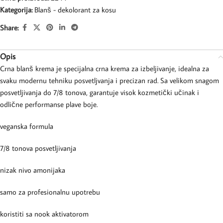
Kategorija:
Blanš - dekolorant za kosu
Share:
Opis
Crna blanš krema je specijalna crna krema za izbeljivanje, idealna za
svaku modernu tehniku posvetljvanja i precizan rad. Sa velikom snagom
posvetljivanja do 7/8 tonova, garantuje visok kozmetički učinak i
odlične performanse plave boje.
veganska formula
7/8 tonova posvetljivanja
nizak nivo amonijaka
samo za profesionalnu upotrebu
koristiti sa nook aktivatorom