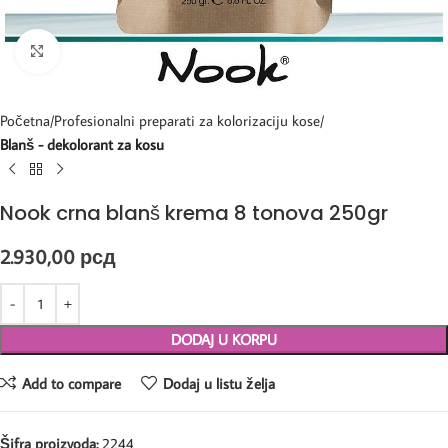
Kliknite za uvećanje
Početna
Profesionalni preparati za kolorizaciju kose
Blanš - dekolorant za kosu
Nook crna blanš krema 8 tonova 250gr
2.930,00
рсд
DODAJ U KORPU
Add to compare
Dodaj u listu želja
Šifra proizvoda:
2244