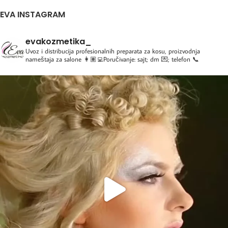
EVA INSTAGRAM
evakozmetika_
Uvoz i distribucija profesionalnih preparata za kosu, proizvodnja
nameštaja za salone
👩🏽‍💻Poručivanje: sajt; dm 💌; telefon 📞