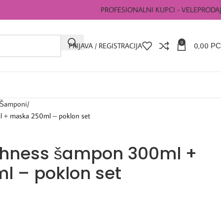
PROFESIONALNI KUPCI - VELEPRODA
0
PRIJAVA / REGISTRACIJA
0,00
РС
Šamponi
l + maska 250ml – poklon set
ichness šampon 300ml +
 – poklon set