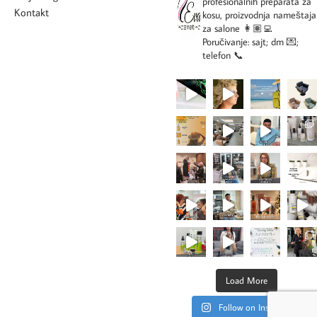
profesionalnih preparata za
Kontakt
kosu, proizvodnja nameštaja
za salone
👩🏽‍💻
Poručivanje: sajt; dm 💌;
telefon 📞
Load More
Follow on Instagram