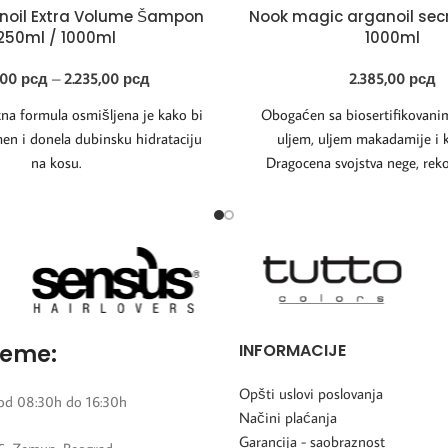
noil Extra Volume Šampon
Nook magic arganoil se
250ml / 1000ml
1000ml
,00
рсд
–
2.235,00
рсд
2.385,00
рсд
tna formula osmišljena je kako bi
Obogaćen sa biosertifikovan
en i donela dubinsku hidrataciju
uljem, uljem makadamije i 
na kosu.
Dragocena svojstva nege, reko
regeneracije. Nežno čsiti i da
reme:
INFORMACIJE
Opšti uslovi poslovanja
od 08:30h do 16:30h
Načini plaćanja
Garancija - saobraznost