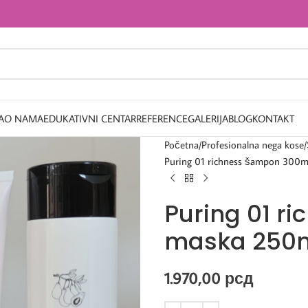
A
O NAMA
EDUKATIVNI CENTAR
REFERENCE
GALERIJA
BLOG
KONTAKT
Početna
Profesionalna nega kose
Puring 01 richness šampon 300m
Puring 01 r
maska 250ml
1.970,00
рсд