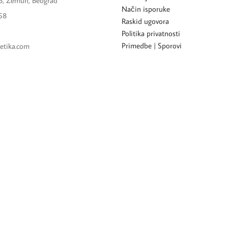
6, Zemun, Beograd
Način isporuke
58
Raskid ugovora
Politika privatnosti
Primedbe | Sporovi
etika.com