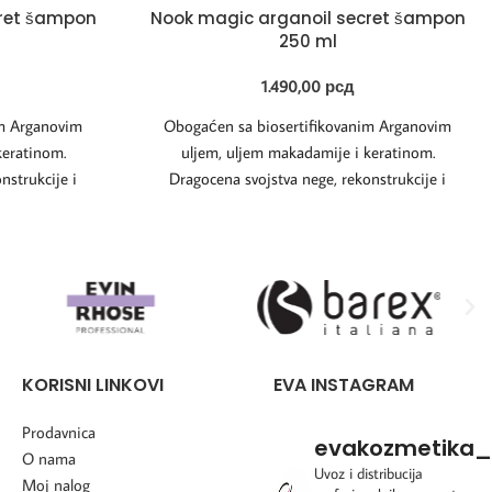
cret šampon
Nook magic arganoil secret šampon
250 ml
1.490,00
рсд
im Arganovim
Obogaćen sa biosertifikovanim Arganovim
keratinom.
uljem, uljem makadamije i keratinom.
nstrukcije i
Dragocena svojstva nege, rekonstrukcije i
je intenzivnu
regeneracije. Nežno čisti i daje intenzivnu
KORISNI LINKOVI
EVA INSTAGRAM
Prodavnica
evakozmetika_
O nama
Uvoz i distribucija
Moj nalog