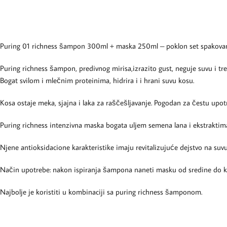
Puring 01 richness šampon 300ml + maska 250ml – poklon set spakovan u
Puring richness šampon, predivnog mirisa,izrazito gust, neguje suvu i tre
Bogat svilom i mlečnim proteinima, hidrira i i hrani suvu kosu.
Kosa ostaje meka, sjajna i laka za raščešljavanje. Pogodan za čestu upot
Puring richness intenzivna maska bogata uljem semena lana i ekstraktim
Njene antioksidacione karakteristike imaju revitalizujuće dejstvo na suvu
Način upotrebe: nakon ispiranja šampona naneti masku od sredine do kraj
Najbolje je koristiti u kombinaciji sa puring richness šamponom.