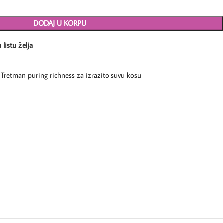
DODAJ U KORPU
 listu želja
Tretman puring richness za izrazito suvu kosu