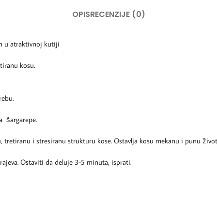
OPIS
RECENZIJE (0)
 atraktivnoj kutiji
tiranu kosu.
rebu.
a šargarepe.
, tretiranu i stresiranu strukturu kose. Ostavlja kosu mekanu i punu život
eva. Ostaviti da deluje 3-5 minuta, isprati.