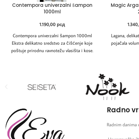
Contempora univerzalni šampon
Magic Arga
1000ml
1.190,00
рсд
1.340
Contempora univerzalni šampon 1000ml
Lagana, delika
Ekstra delikatno sredstvo za čišćenje koje
pojačala volum
poštuje prirodnu ravnotežu vlasišta i kose.
Deluje umirujuće i emolijentno,
Radno v
Radnim danima 