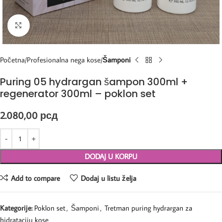
Kliknite za uvećanje
Početna
Profesionalna nega kose
Šamponi
Puring 05 hydrargan šampon 300ml +
regenerator 300ml – poklon set
2.080,00
рсд
DODAJ U KORPU
Add to compare
Dodaj u listu želja
Kategorije:
Poklon set
,
Šamponi
,
Tretman puring hydrargan za
hidrataciju kose