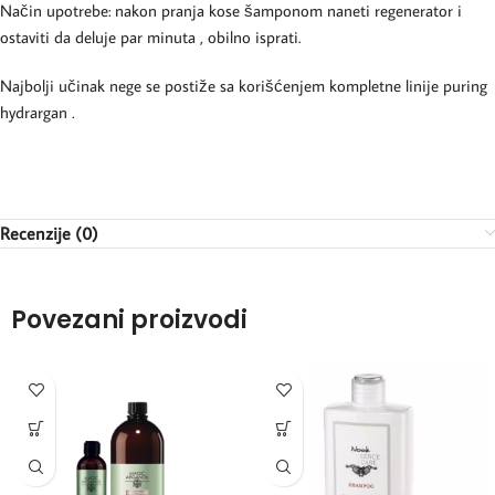
Način upotrebe: nakon pranja kose šamponom naneti regenerator i
ostaviti da deluje par minuta , obilno isprati.
Najbolji učinak nege se postiže sa korišćenjem kompletne linije puring
hydrargan .
Recenzije (0)
Povezani proizvodi