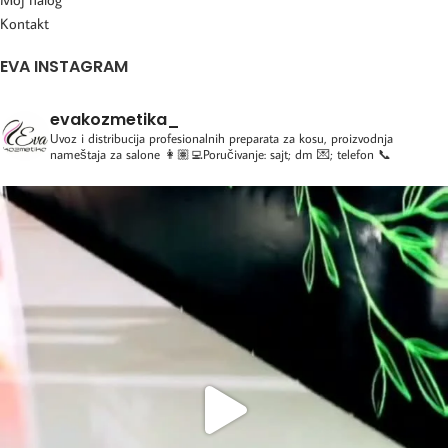
Kontakt
EVA INSTAGRAM
evakozmetika_
Uvoz i distribucija profesionalnih preparata za kosu, proizvodnja
nameštaja za salone
👩🏽‍💻Poručivanje: sajt; dm 💌; telefon 📞