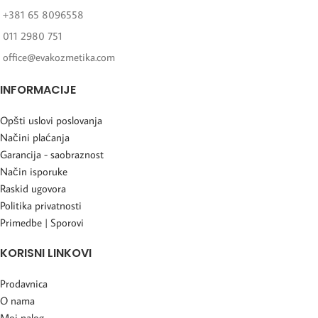
+381 65 8096558
011 2980 751
office@evakozmetika.com
INFORMACIJE
Opšti uslovi poslovanja
Načini plaćanja
Garancija - saobraznost
Način isporuke
Raskid ugovora
Politika privatnosti
Primedbe | Sporovi
KORISNI LINKOVI
Prodavnica
O nama
Moj nalog