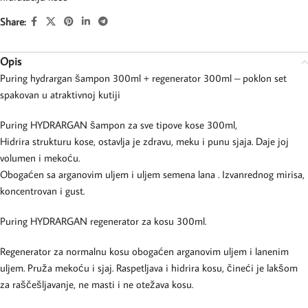
Share:
Opis
Puring hydrargan šampon 300ml + regenerator 300ml – poklon set
spakovan u atraktivnoj kutiji
Puring HYDRARGAN šampon za sve tipove kose 300ml,
Hidrira strukturu kose, ostavlja je zdravu, meku i punu sjaja. Daje joj
volumen i mekoću.
Obogaćen sa arganovim uljem i uljem semena lana . Izvanrednog mirisa,
koncentrovan i gust.
Puring HYDRARGAN regenerator za kosu 300ml.
Regenerator za normalnu kosu obogaćen arganovim uljem i lanenim
uljem. Pruža mekoću i sjaj. Raspetljava i hidrira kosu, čineći je lakšom
za raščešljavanje, ne masti i ne otežava kosu.