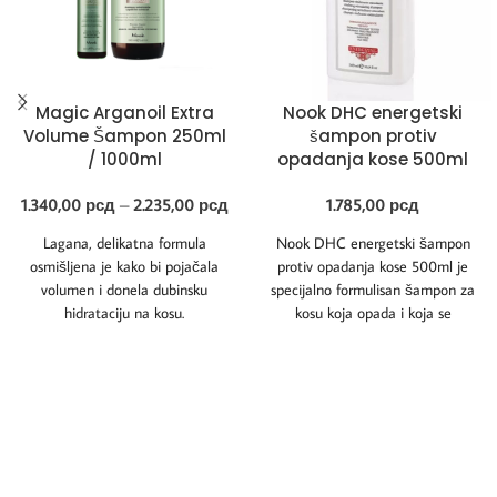
Magic Arganoil Extra
Nook DHC energetski
Volume Šampon 250ml
šampon protiv
/ 1000ml
opadanja kose 500ml
1.340,00
рсд
–
2.235,00
рсд
1.785,00
рсд
Lagana, delikatna formula
Nook DHC energetski šampon
osmišljena je kako bi pojačala
protiv opadanja kose 500ml je
volumen i donela dubinsku
specijalno formulisan šampon za
hidrataciju na kosu.
kosu koja opada i koja se
pojačano