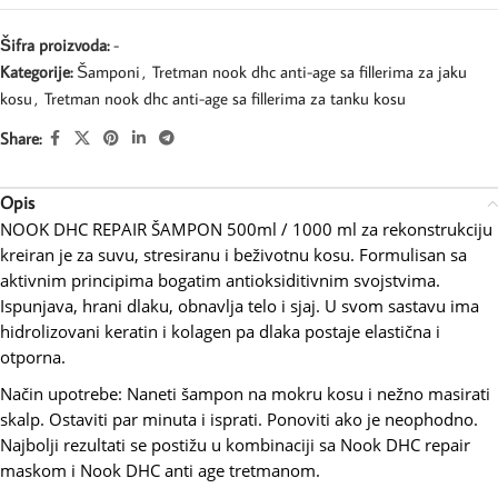
Šifra proizvoda:
-
Kategorije:
Šamponi
,
Tretman nook dhc anti-age sa fillerima za jaku
kosu
,
Tretman nook dhc anti-age sa fillerima za tanku kosu
Share:
Opis
NOOK DHC REPAIR ŠAMPON 500ml / 1000 ml za rekonstrukciju
kreiran je za suvu, stresiranu i beživotnu kosu. Formulisan sa
aktivnim principima bogatim antioksiditivnim svojstvima.
Ispunjava, hrani dlaku, obnavlja telo i sjaj. U svom sastavu ima
hidrolizovani keratin i kolagen pa dlaka postaje elastična i
otporna.
Način upotrebe: Naneti šampon na mokru kosu i nežno masirati
skalp. Ostaviti par minuta i isprati. Ponoviti ako je neophodno.
Najbolji rezultati se postižu u kombinaciji sa Nook DHC repair
maskom i Nook DHC anti age tretmanom.