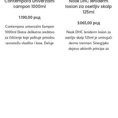
Contempora univerzalni
Nook DHC leniderm
šampon 1000ml
losion za osetljiv skalp
125ml
1.190,00
рсд
3.065,00
рсд
Contempora univerzalni šampon
1000ml Ekstra delikatno sredstvo
Nook DHC leniderm losion za
za čišćenje koje poštuje prirodnu
osetljiv skalp 125ml je umirujući
ravnotežu vlasišta i kose. Deluje
dermo tretman. Sinergijsko
umirujuće i emolijentno,
dejstvo aktivnih principa za
omekšavanje pomaže da