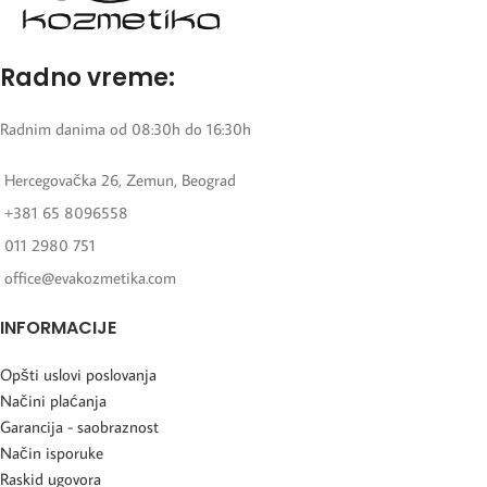
Radno vreme:
Radnim danima od 08:30h do 16:30h
Hercegovačka 26, Zemun, Beograd
+381 65 8096558
011 2980 751
office@evakozmetika.com
INFORMACIJE
Opšti uslovi poslovanja
Načini plaćanja
Garancija - saobraznost
Način isporuke
Raskid ugovora