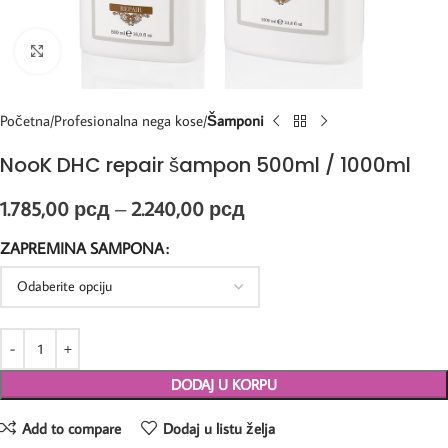
Kliknite za uvećanje
Početna
Profesionalna nega kose
Šamponi
NooK DHC repair šampon 500ml / 1000ml
1.785,00
рсд
–
2.240,00
рсд
ZAPREMINA SAMPONA
DODAJ U KORPU
Add to compare
Dodaj u listu želja