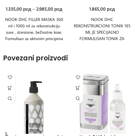
1.335,00
рсд
–
2.985,00
рсд
1.865,00
рсд
NOOK DHC FILLER MASKA 300
NOOK DHC
ml i 1000 ml za rekonstrukciju
REKONSTRUKCIONI TONIK 195
suve , stresirane, beživotne kose.
ML JE SPECIJALNO
Formulisan sa aktivnim principima
FORMULISAN TONIK ZA
STRESIRANU KOSU I KOSU
KOJA OPADA. TONIRA I ŠTITI
Povezani proizvodi