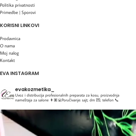
Politika privatnosti
Primedbe | Sporovi
KORISNI LINKOVI
Prodavnica
O nama
Moj nalog
Kontakt
EVA INSTAGRAM
evakozmetika_
Uvoz i distribucija profesionalnih preparata za kosu, proizvodnja
nameštaja za salone
👩🏽‍💻Poručivanje: sajt; dm 💌; telefon 📞