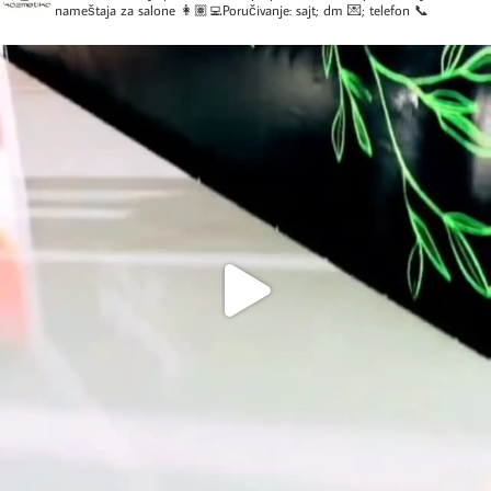
nameštaja za salone
👩🏽‍💻Poručivanje: sajt; dm 💌; telefon 📞