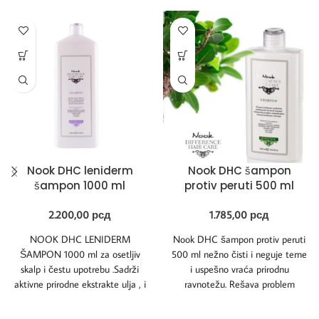
Nook DHC leniderm
Nook DHC šampon
šampon 1000 ml
protiv peruti 500 ml
2.200,00
рсд
1.785,00
рсд
NOOK DHC LENIDERM
Nook DHC šampon protiv peruti
ŠAMPON 1000 ml za osetljiv
500 ml nežno čisti i neguje teme
skalp i čestu upotrebu .Sadrži
i uspešno vraća prirodnu
aktivne prirodne ekstrakte ulja , i
ravnotežu. Rešava problem
na
masne