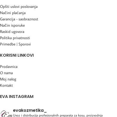
Opšti uslovi poslovanja
Načini plaćanja
Garancija - saobraznost
Način isporuke
Raskid ugovora
Politika privatnosti
Primedbe | Sporovi
KORISNI LINKOVI
Prodavnica
O nama
Moj nalog
Kontakt
EVA INSTAGRAM
evakozmetika_
Uvoz i distribucija profesionalnih preparata za kosu, proizvodnja