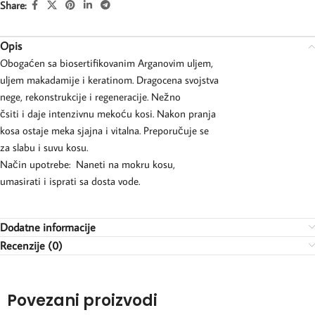
Share:
Opis
Obogaćen sa biosertifikovanim Arganovim uljem,
uljem makadamije i keratinom. Dragocena svojstva
nege, rekonstrukcije i regeneracije. Nežno
čsiti i daje intenzivnu mekoću kosi. Nakon pranja
kosa ostaje meka sjajna i vitalna. Preporučuje se
za slabu i suvu kosu.
Način upotrebe: Naneti na mokru kosu,
umasirati i isprati sa dosta vode.
Dodatne informacije
Recenzije (0)
Povezani proizvodi