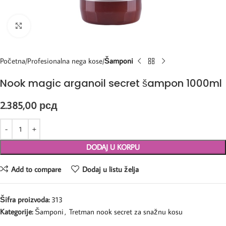
Kliknite za uvećanje
Početna
Profesionalna nega kose
Šamponi
Nook magic arganoil secret šampon 1000ml
2.385,00
рсд
DODAJ U KORPU
Add to compare
Dodaj u listu želja
Šifra proizvoda:
313
Kategorije:
Šamponi
,
Tretman nook secret za snažnu kosu