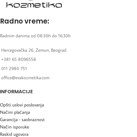
Radno vreme:
Radnim danima od 08:30h do 16:30h
Hercegovačka 26, Zemun, Beograd
+381 65 8096558
011 2980 751
office@evakozmetika.com
INFORMACIJE
Opšti uslovi poslovanja
Načini plaćanja
Garancija - saobraznost
Način isporuke
Raskid ugovora