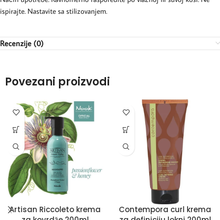
ispirajte. Nastavite sa stilizovanjem.
Recenzije (0)
Povezani proizvodi
Artisan Riccoleto krema
Contempora curl krema
za kovrdže 200ml
za definiciju lokni 200ml