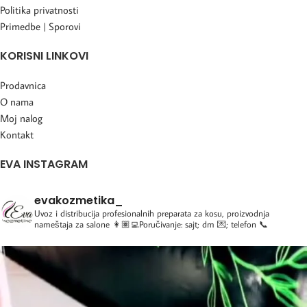
Politika privatnosti
Primedbe | Sporovi
KORISNI LINKOVI
Prodavnica
O nama
Moj nalog
Kontakt
EVA INSTAGRAM
evakozmetika_
Uvoz i distribucija profesionalnih preparata za kosu, proizvodnja
nameštaja za salone
👩🏽‍💻Poručivanje: sajt; dm 💌; telefon 📞