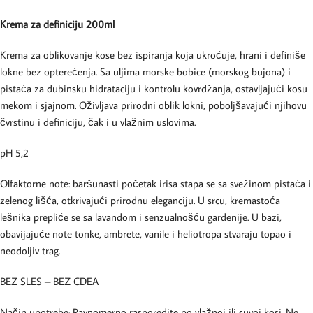
Krema za definiciju 200ml
Krema za oblikovanje kose bez ispiranja koja ukroćuje, hrani i definiše
lokne bez opterećenja. Sa uljima morske bobice (morskog bujona) i
pistaća za dubinsku hidrataciju i kontrolu kovrdžanja, ostavljajući kosu
mekom i sjajnom. Oživljava prirodni oblik lokni, poboljšavajući njihovu
čvrstinu i definiciju, čak i u vlažnim uslovima.
pH 5,2
Olfaktorne note: baršunasti početak irisa stapa se sa svežinom pistaća i
zelenog lišća, otkrivajući prirodnu eleganciju. U srcu, kremastoća
lešnika prepliće se sa lavandom i senzualnošću gardenije. U bazi,
obavijajuće note tonke, ambrete, vanile i heliotropa stvaraju topao i
neodoljiv trag.
BEZ SLES – BEZ CDEA
Način upotrebe: Ravnomerno rasporedite po vlažnoj ili suvoj kosi. Ne