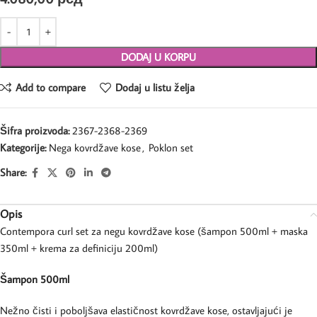
DODAJ U KORPU
Add to compare
Dodaj u listu želja
Šifra proizvoda:
2367-2368-2369
Kategorije:
Nega kovrdžave kose
,
Poklon set
Share:
Opis
Contempora curl set za negu kovrdžave kose (šampon 500ml + maska
350ml + krema za definiciju 200ml)
Šampon 500ml
Nežno čisti i poboljšava elastičnost kovrdžave kose, ostavljajući je