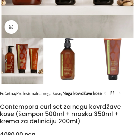
Kliknite za uvećanje
Početna
Profesionalna nega kose
Nega kovrdžave kose
Contempora curl set za negu kovrdžave
kose (šampon 500ml + maska 350ml +
krema za definiciju 200ml)
4.080,00
рсд