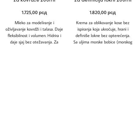
1.725,00
рсд
1.820,00
рсд
Mleko za modeliranje i
Krema za oblikovanje kose bez
oživljavanje kovrdži i talasa. Daje
ispiranja koja ukroćuje, hrani i
fleksibilnost i volumen. Hidrira i
definiše lokne bez opterećenja.
daje sjaj bez otežavanja. Za
Sa uljima morske bobice (morskog
kreiranje
bujona)