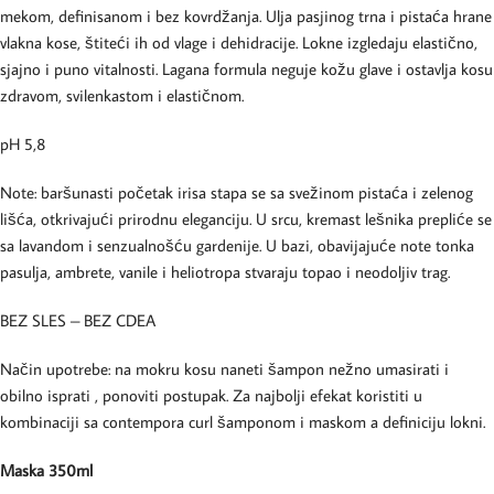
mekom, definisanom i bez kovrdžanja. Ulja pasjinog trna i pistaća hrane
vlakna kose, štiteći ih od vlage i dehidracije. Lokne izgledaju elastično,
sjajno i puno vitalnosti. Lagana formula neguje kožu glave i ostavlja kosu
zdravom, svilenkastom i elastičnom.
pH 5,8
Note: baršunasti početak irisa stapa se sa svežinom pistaća i zelenog
lišća, otkrivajući prirodnu eleganciju. U srcu, kremast lešnika prepliće se
sa lavandom i senzualnošću gardenije. U bazi, obavijajuće note tonka
pasulja, ambrete, vanile i heliotropa stvaraju topao i neodoljiv trag.
BEZ SLES – BEZ CDEA
Način upotrebe: na mokru kosu naneti šampon nežno umasirati i
obilno isprati , ponoviti postupak. Za najbolji efekat koristiti u
kombinaciji sa contempora curl šamponom i maskom a definiciju lokni.
Maska 350ml