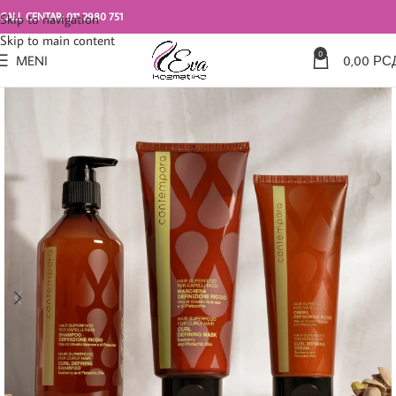
CALL CENTAR: 011 2980 751
Skip to navigation
Skip to main content
0
MENI
0,00
РС