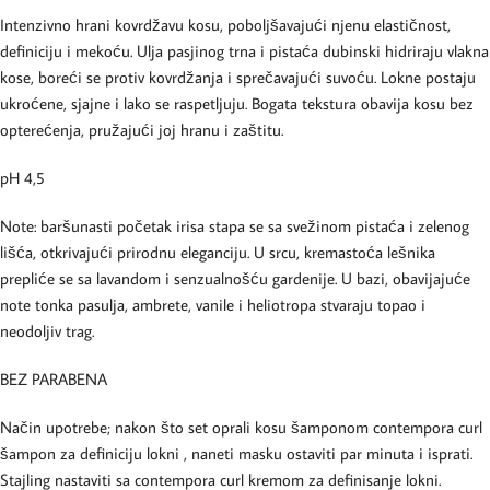
Intenzivno hrani kovrdžavu kosu, poboljšavajući njenu elastičnost,
definiciju i mekoću. Ulja pasjinog trna i pistaća dubinski hidriraju vlakna
kose, boreći se protiv kovrdžanja i sprečavajući suvoću. Lokne postaju
ukroćene, sjajne i lako se raspetljuju. Bogata tekstura obavija kosu bez
opterećenja, pružajući joj hranu i zaštitu.
pH 4,5
Note: baršunasti početak irisa stapa se sa svežinom pistaća i zelenog
lišća, otkrivajući prirodnu eleganciju. U srcu, kremastoća lešnika
prepliće se sa lavandom i senzualnošću gardenije. U bazi, obavijajuće
note tonka pasulja, ambrete, vanile i heliotropa stvaraju topao i
neodoljiv trag.
BEZ PARABENA
Način upotrebe; nakon što set oprali kosu šamponom contempora curl
šampon za definiciju lokni , naneti masku ostaviti par minuta i isprati.
Stajling nastaviti sa contempora curl kremom za definisanje lokni.