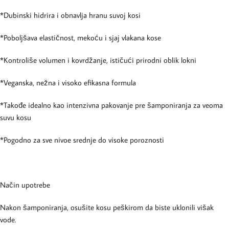
*Dubinski hidrira i obnavlja hranu suvoj kosi
*Poboljšava elastičnost, mekoću i sjaj vlakana kose
*Kontroliše volumen i kovrdžanje, ističući prirodni oblik lokni
*Veganska, nežna i visoko efikasna formula
*Takođe idealno kao intenzivna pakovanje pre šamponiranja za veoma
suvu kosu
*Pogodno za sve nivoe srednje do visoke poroznosti
Način upotrebe
Nakon šamponiranja, osušite kosu peškirom da biste uklonili višak
vode.