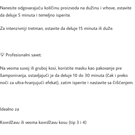
Nanesite odgovarajuću količinu proizvoda na dužinu i vrhove, ostavite
da deluje 5 minuta i temeljno isperite.
Za intenzivniji tretman, ostavite da deluje 15 minuta ili duže.
💡 Profesionalni savet:
Na veoma suvoj ili gruboj kosi, koristite masku kao pakovanje pre
šamponiranja, ostavljajući je da deluje 10 do 30 minuta (čak i preko
noći za ultra-hranjujući efekat), zatim isperite i nastavite sa čišćenjem.
Idealno za
Kovrdžavu ili veoma kovrdžavu kosu (tip 3 i 4)