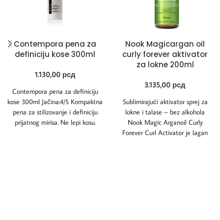
Contempora pena za
Nook Magicargan oil
definiciju kose 300ml
curly forever aktivator
za lokne 200ml
1.130,00
рсд
3.135,00
рсд
Contempora pena za definiciju
kose 300ml Jačina:4/5 Kompaktna
Sublimirajući aktivator sprej za
pena za stilizovanje i definiciju
lokne i talase – bez alkohola
prijatnog mirisa. Ne lepi kosu.
Nook Magic Arganoil Curly
Naneti na
Forever Curl Activator je lagan
sprej