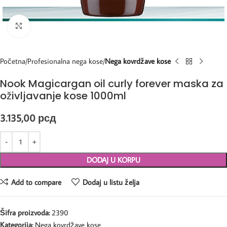
Kliknite za uvećanje
Početna
Profesionalna nega kose
Nega kovrdžave kose
Nook Magicargan oil curly forever maska za
oživljavanje kose 1000ml
3.135,00
рсд
DODAJ U KORPU
Add to compare
Dodaj u listu želja
Šifra proizvoda:
2390
Kategorija:
Nega kovrdžave kose