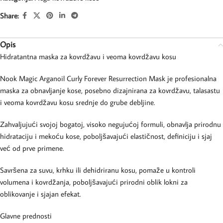
Share:
Opis
Hidratantna maska za kovrdžavu i veoma kovrdžavu kosu
Nook Magic Arganoil Curly Forever Resurrection Mask je profesionalna
maska za obnavljanje kose, posebno dizajnirana za kovrdžavu, talasastu
i veoma kovrdžavu kosu srednje do grube debljine.
Zahvaljujući svojoj bogatoj, visoko negujućoj formuli, obnavlja prirodnu
hidrataciju i mekoću kose, poboljšavajući elastičnost, definiciju i sjaj
već od prve primene.
Savršena za suvu, krhku ili dehidriranu kosu, pomaže u kontroli
volumena i kovrdžanja, poboljšavajući prirodni oblik lokni za
oblikovanje i sjajan efekat.
Glavne prednosti