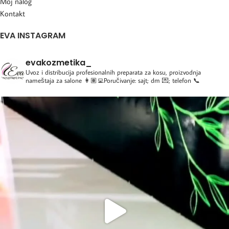
Moj nalog
Kontakt
EVA INSTAGRAM
evakozmetika_
Uvoz i distribucija profesionalnih preparata za kosu, proizvodnja
nameštaja za salone
👩🏽‍💻Poručivanje: sajt; dm 💌; telefon 📞