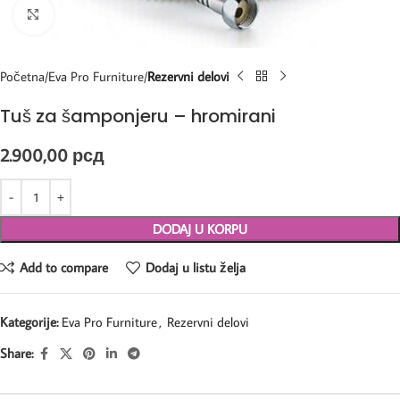
Kliknite za uvećanje
Početna
Eva Pro Furniture
Rezervni delovi
Tuš za šamponjeru – hromirani
2.900,00
рсд
DODAJ U KORPU
Add to compare
Dodaj u listu želja
Kategorije:
Eva Pro Furniture
,
Rezervni delovi
Share: