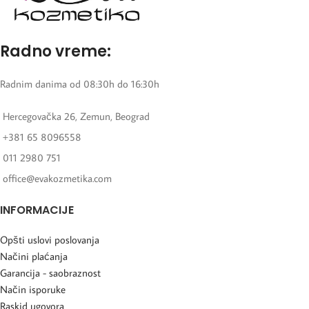
Radno vreme:
Radnim danima od 08:30h do 16:30h
Hercegovačka 26, Zemun, Beograd
+381 65 8096558
011 2980 751
office@evakozmetika.com
INFORMACIJE
Opšti uslovi poslovanja
Načini plaćanja
Garancija - saobraznost
Način isporuke
Raskid ugovora