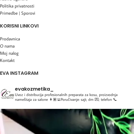
Politika privatnosti
Primedbe | Sporovi
KORISNI LINKOVI
Prodavnica
O nama
Moj nalog
Kontakt
EVA INSTAGRAM
evakozmetika_
Uvoz i distribucija profesionalnih preparata za kosu, proizvodnja
nameštaja za salone
👩🏽‍💻Poručivanje: sajt; dm 💌; telefon 📞