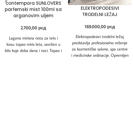
contempora SUNLOVERS
ELEKTROPODESIVI
parfemski mist 100ml sa
TRODELNI LEŽAJ
arganovim uljem
169.000,00
рсд
2.700,00
рсд
Elektropodesivi trodelni ležaj
Lagana mirisna nota za telo i
predstavlja profesionalno rešenje
kosu: topao miris leta, savršen u
za kozmetičke salone, spa centre
bilo koje doba dana i noci. Topao i
i medicinske ordinacije. Opremljen
je tihim električnim motorom koji