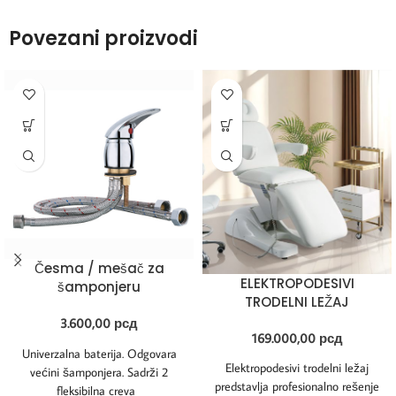
Povezani proizvodi
Česma / mešač za
ELEKTROPODESIVI
šamponjeru
TRODELNI LEŽAJ
3.600,00
рсд
169.000,00
рсд
Univerzalna baterija. Odgovara
Elektropodesivi trodelni ležaj
većini šamponjera. Sadrži 2
predstavlja profesionalno rešenje
fleksibilna creva