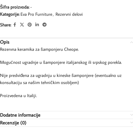
Šifra proizvoda:
-
Kategorije:
Eva Pro Furniture
,
Rezervni delovi
Share:
Opis
Rezervna keramika za šamponjeru Cheope.
Mogućnost ugradnje u šamponjere italijanskog ili srpskog porekla.
Nije predviđena za ugradnju u kineske šamponjere (eventualno uz
konsultaciju sa našim tehničkim osobljem)
Proizvedena u Italiji.
Dodatne informacije
Recenzije (0)