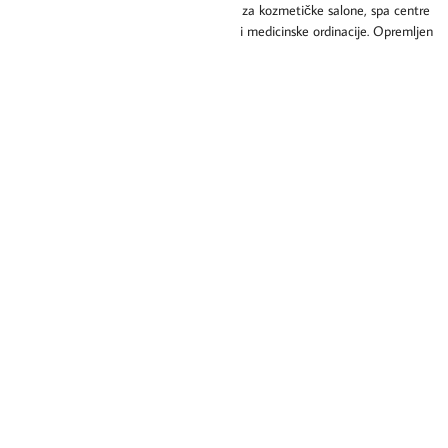
za kozmetičke salone, spa centre
i medicinske ordinacije. Opremljen
je tihim električnim motorom koji