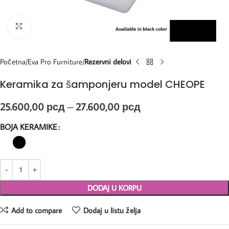
Kliknite za uvećanje
Početna
Eva Pro Furniture
Rezervni delovi
Keramika za šamponjeru model CHEOPE
25.600,00
рсд
–
27.600,00
рсд
BOJA KERAMIKE
DODAJ U KORPU
Add to compare
Dodaj u listu želja