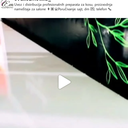
Uvoz i distribucija profesionalnih preparata za kosu, proizvodnja
nameštaja za salone
👩🏽‍💻Poručivanje: sajt; dm 💌; telefon 📞