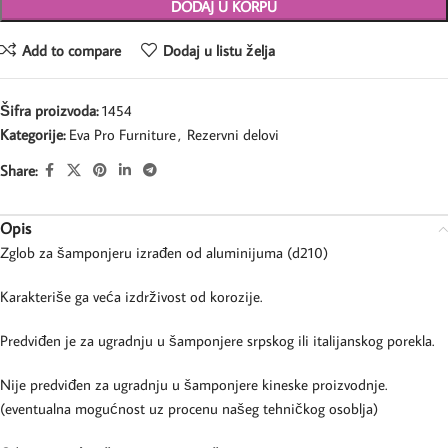
DODAJ U KORPU
Add to compare
Dodaj u listu želja
Šifra proizvoda:
1454
Kategorije:
Eva Pro Furniture
,
Rezervni delovi
Share:
Opis
Zglob za šamponjeru izrađen od aluminijuma (d210)
Karakteriše ga veća izdrživost od korozije.
Predviđen je za ugradnju u šamponjere srpskog ili italijanskog porekla.
Nije predviđen za ugradnju u šamponjere kineske proizvodnje.
(eventualna mogućnost uz procenu našeg tehničkog osoblja)