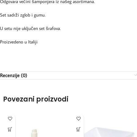
Odgovara većini šamponjera iz našeg asortimana.
Set sadrži zglob i gumu.
U setu nije uključen set šrafova.
Proizvedeno u Italiji
Recenzije (0)
Povezani proizvodi