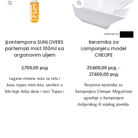
contempora SUNLOVERS
Keramika za
parfemski mist 100ml sa
šamponjeru model
arganovim uljem
CHEOPE
2.700,00
рсд
25.600,00
рсд
–
27.600,00
рсд
Lagana mirisna nota za telo i
kosu: topao miris leta, savršen u
Rezervna keramika za
bilo koje doba dana i noci. Topao i
šamponjeru Cheope. Mogućnost
ugradnje u šamponjere
italijanskog ili srpskog porekla.
Nije predviđena za ugradnju u
kineske šamponjere