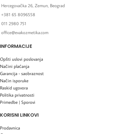
Hercegovačka 26, Zemun, Beograd
+381 65 8096558
011 2980 751
office@evakozmetika.com
INFORMACIJE
Opšti uslovi poslovanja
Načini plaćanja
Garancija - saobraznost
Način isporuke
Raskid ugovora
Politika privatnosti
Primedbe | Sporovi
KORISNI LINKOVI
Prodavnica