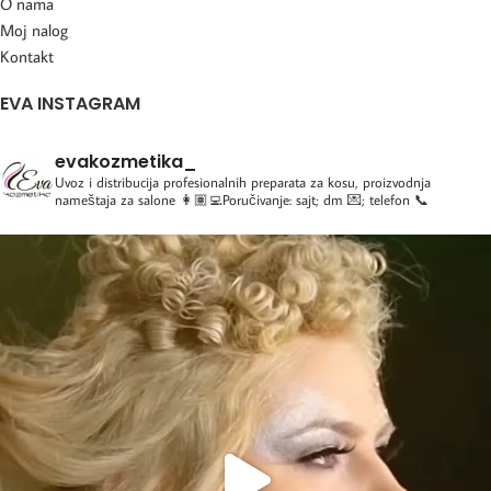
O nama
Moj nalog
Kontakt
EVA INSTAGRAM
evakozmetika_
Uvoz i distribucija profesionalnih preparata za kosu, proizvodnja
nameštaja za salone
👩🏽‍💻Poručivanje: sajt; dm 💌; telefon 📞