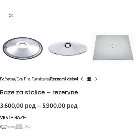
Kliknite za uvećanje
Početna
Eva Pro Furniture
Rezervni delovi
Baze za stolice – rezervne
3.600,00
рсд
–
5.900,00
рсд
VRSTE BAZE