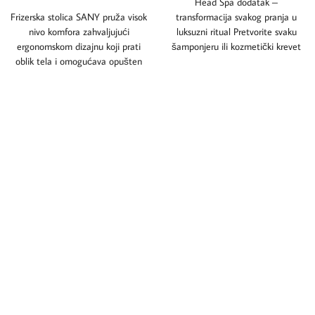
Head Spa dodatak –
Frizerska stolica SANY pruža visok
transformacija svakog pranja u
nivo komfora zahvaljujući
luksuzni ritual Pretvorite svaku
ergonomskom dizajnu koji prati
šamponjeru ili kozmetički krevet
oblik tela i omogućava opušten
u pravo head spa
položaj tokom tretmana.