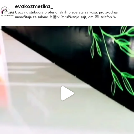
evakozmetika_
Uvoz i distribucija profesionalnih preparata za kosu, proizvodnja
nameštaja za salone
👩🏽‍💻Poručivanje: sajt; dm 💌; telefon 📞