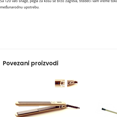
Sa 120 vati snage, pegla za kosu se brzo zagreva, štedeći vam vreme to
međunarodnu upotrebu.
Povezani proizvodi