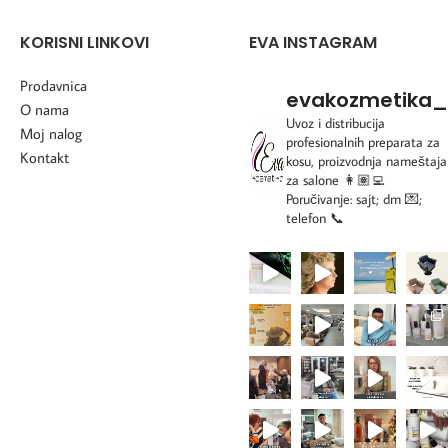
KORISNI LINKOVI
EVA INSTAGRAM
Prodavnica
evakozmetika_
O nama
Uvoz i distribucija
Moj nalog
profesionalnih preparata za
Kontakt
kosu, proizvodnja nameštaja
za salone
👩🏽‍💻
Poručivanje: sajt; dm 💌;
telefon 📞