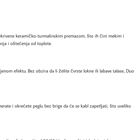
rekrivene keramičko-turmalinskim premazom, što ih čini mekim i
ja i oštećenja od toplote.
m efektu. Bez obzira da li želite čvrste lokne ili labave talase, Duo
te i okrećete peglu bez brige da će se kabl zapetljati, što uveliko