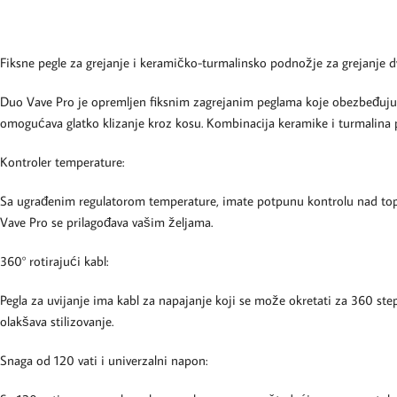
Fiksne pegle za grejanje i keramičko-turmalinsko podnožje za grejanje d
Duo Vave Pro je opremljen fiksnim zagrejanim peglama koje obezbeđuju
omogućava glatko klizanje kroz kosu. Kombinacija keramike i turmalina p
Kontroler temperature:
Sa ugrađenim regulatorom temperature, imate potpunu kontrolu nad toplot
Vave Pro se prilagođava vašim željama.
360° rotirajući kabl:
Pegla za uvijanje ima kabl za napajanje koji se može okretati za 360 step
olakšava stilizovanje.
Snaga od 120 vati i univerzalni napon: