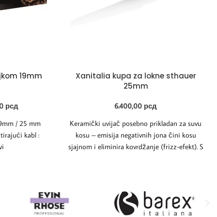
aljkom 19mm
Xanitalia kupa za lokne sthauer
25mm
00
рсд
6.400,00
рсд
 19mm / 25 mm
Keramički uvijač posebno prikladan za suvu
irajući kabl :
kosu – emisija negativnih jona čini kosu
vi
sjajnom i eliminira kovrdžanje (frizz-efekt). S
antistatičnom