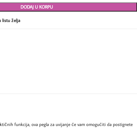
DODAJ U KORPU
 listu želja
tičnih funkcija, ova pegla za uvijanje će vam omogućiti da postignete