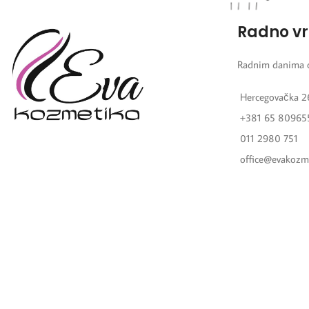
Radno v
Radnim danima 
Hercegovačka 2
+381 65 80965
011 2980 751
office@evakozm