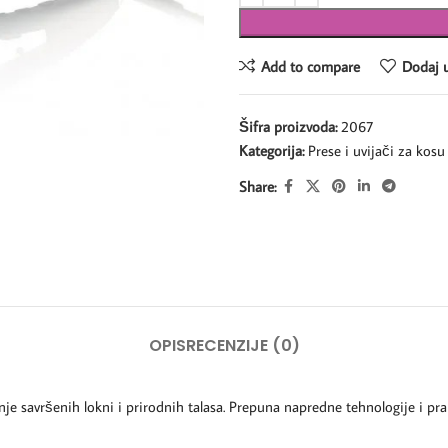
Add to compare
Dodaj u
Šifra proizvoda:
2067
Kategorija:
Prese i uvijači za kosu
Share:
OPIS
RECENZIJE (0)
e savršenih lokni i prirodnih talasa. Prepuna napredne tehnologije i prak