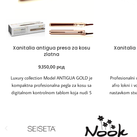
Xanitalia antigua presa za kosu
Xanitalia 
zlatna
9.350,00
рсд
Luxury collection Model ANTIGUA GOLD je
Profesionalni 
kompaktna profesionalna pegla za kosu sa
afro lokni i 
digitalnom kontrolnom tablom koja nudi 5
nastavkom stva
podešavanja temperature,