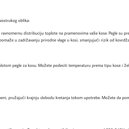
vostrukog oblika:
 ravnomernu distribuciju toplote na pramenovima vaše kose. Pegle su p
omaže u zadržavanju prirodne vlage u kosi, smanjujući rizik od kovrdžan
om pegle za kosu. Možete podesiti temperaturu prema tipu kose i željeno
eni, pružajući krajnju slobodu kretanja tokom upotrebe. Možete da pomera