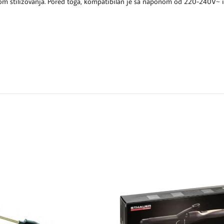
kom stilizovanja. Pored toga, kompatibilan je sa naponom od 220-240V~ i