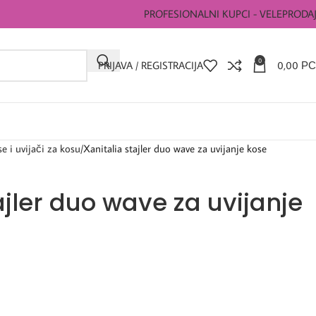
PROFESIONALNI KUPCI - VELEPRODA
0
PRIJAVA / REGISTRACIJA
0,00
РС
se i uvijači za kosu
Xanitalia stajler duo wave za uvijanje kose
ajler duo wave za uvijanje