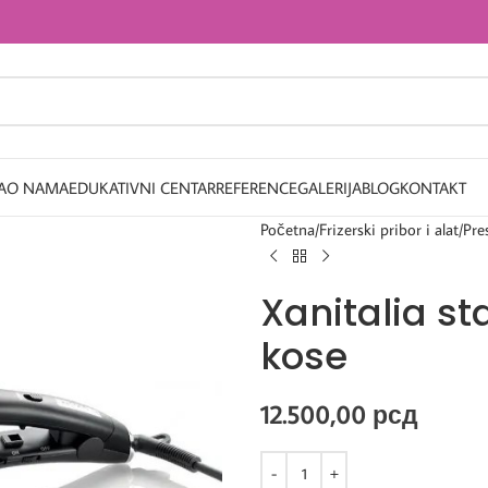
A
O NAMA
EDUKATIVNI CENTAR
REFERENCE
GALERIJA
BLOG
KONTAKT
Početna
Frizerski pribor i alat
Pre
Xanitalia st
kose
12.500,00
рсд