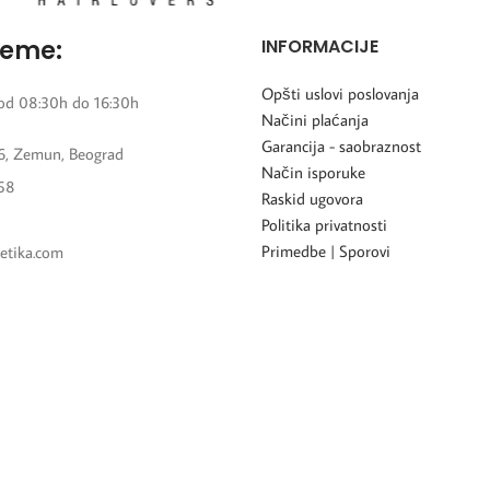
reme:
INFORMACIJE
Opšti uslovi poslovanja
od 08:30h do 16:30h
Načini plaćanja
Garancija - saobraznost
6, Zemun, Beograd
Način isporuke
58
Raskid ugovora
Politika privatnosti
Primedbe | Sporovi
etika.com