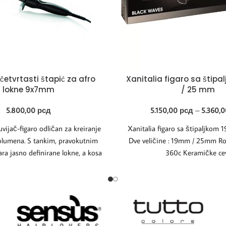
četvrtasti štapić za afro
Xanitalia figaro sa štip
lokne 9x7mm
/ 25 mm
5.800,00
рсд
5.150,00
рсд
–
5.360,
uvijač-figaro odličan za kreiranje
Xanitalia figaro sa štipaljkom
volumena. S tankim, pravokutnim
Dve veličine : 19mm / 25mm Rot
ra jasno definirane lokne, a kosa
360c Keramičke ce
će,