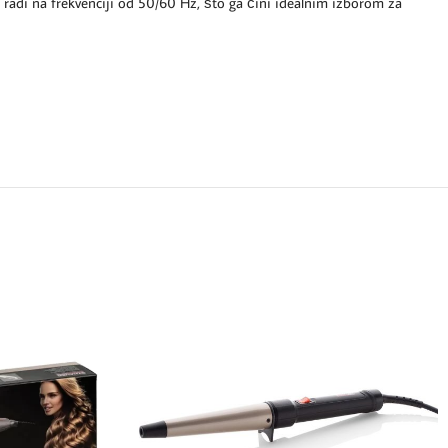
 radi na frekvenciji od 50/60 Hz, što ga čini idealnim izborom za