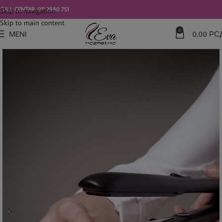
modal-check
CALL CENTAR: 011 2980 751
Skip to navigation
Skip to main content
0
MENI
0,00
РС