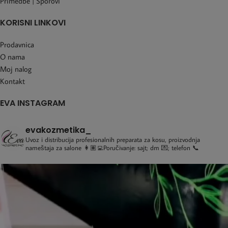
Primedbe | Sporovi
KORISNI LINKOVI
Prodavnica
O nama
Moj nalog
Kontakt
EVA INSTAGRAM
evakozmetika_
Uvoz i distribucija profesionalnih preparata za kosu, proizvodnja
nameštaja za salone
👩🏽‍💻Poručivanje: sajt; dm 💌; telefon 📞