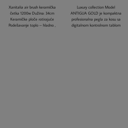
Xanitalia air brush keramička
Luxury collection Model
četka 1200w Dužina: 34cm
ANTIGUA GOLD je kompaktna
Keramičke ploče rotirajuće
profesionalna pegla za kosu sa
Podešavanje toplo – hladno ,
digitalnom kontrolnom tablom
slabo – jako Jačina
koja nudi 5 podešavanja
temperature,