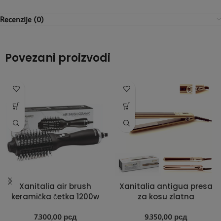
Recenzije (0)
Povezani proizvodi
Xanitalia air brush
Xanitalia antigua presa
keramička četka 1200w
za kosu zlatna
7.300,00
рсд
9.350,00
рсд