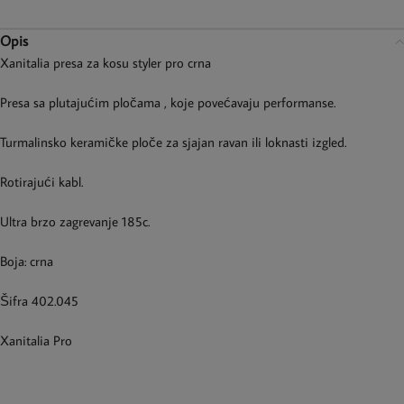
Opis
Xanitalia presa za kosu styler pro crna
Presa sa plutajućim pločama , koje povećavaju performanse.
Turmalinsko keramičke ploče za sjajan ravan ili loknasti izgled.
Rotirajući kabl.
Ultra brzo zagrevanje 185c.
Boja: crna
Šifra 402.045
Xanitalia Pro