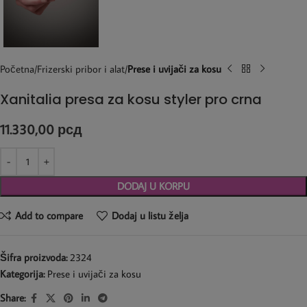
Početna
Frizerski pribor i alat
Prese i uvijači za kosu
Xanitalia presa za kosu styler pro crna
11.330,00
рсд
DODAJ U KORPU
Add to compare
Dodaj u listu želja
Šifra proizvoda:
2324
Kategorija:
Prese i uvijači za kosu
Share: