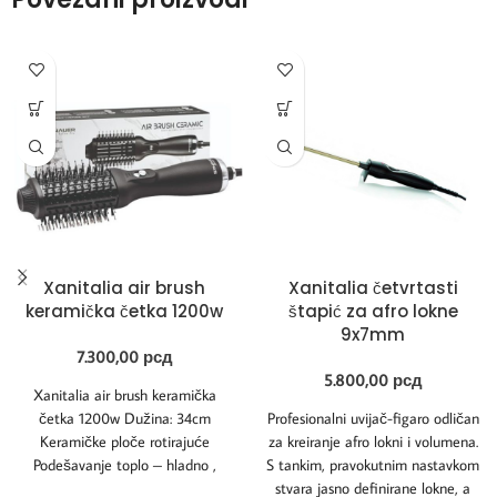
Xanitalia air brush
Xanitalia četvrtasti
keramička četka 1200w
štapić za afro lokne
9x7mm
7.300,00
рсд
5.800,00
рсд
Xanitalia air brush keramička
četka 1200w Dužina: 34cm
Profesionalni uvijač-figaro odličan
Keramičke ploče rotirajuće
za kreiranje afro lokni i volumena.
Podešavanje toplo – hladno ,
S tankim, pravokutnim nastavkom
slabo – jako Jačina
stvara jasno definirane lokne, a