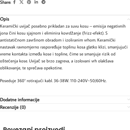
Share:
Opis
Keramički uvijač posebno prikladan za suvu kosu – emisija negativnih
jona čini kosu sjajnom i eliminira kovrdžanje (frizz-efekt). S
antistatičnom završnom obradom i izoliranim vrhom. Keramički
nastavak ravnomjerno raspoređuje toplinu: kosa glatko klizi, smanjujući
vreme kontakta između kose i topline, čime se smanjuje rizik od
oštećenja kose. Uvijač se brzo zagreva, a izolovani vrh olakšava
oblikovanje, te sprečava opekotine.
Poseduje 360° rotirajući kabl. 36-38W. 110-240V~50/60Hz.
Dodatne informacije
Recenzije (0)
Povezani proizvodi