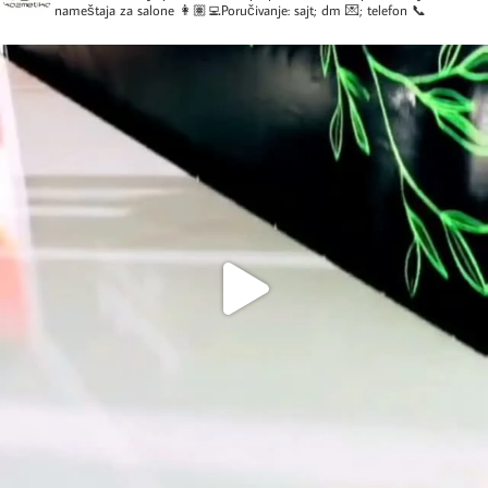
nameštaja za salone
👩🏽‍💻Poručivanje: sajt; dm 💌; telefon 📞