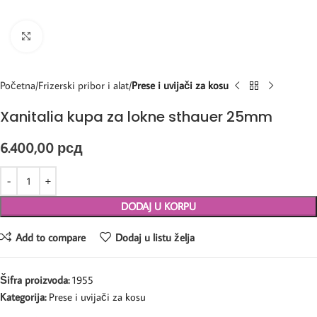
Kliknite za uvećanje
Početna
Frizerski pribor i alat
Prese i uvijači za kosu
Xanitalia kupa za lokne sthauer 25mm
6.400,00
рсд
DODAJ U KORPU
Add to compare
Dodaj u listu želja
Šifra proizvoda:
1955
Kategorija:
Prese i uvijači za kosu