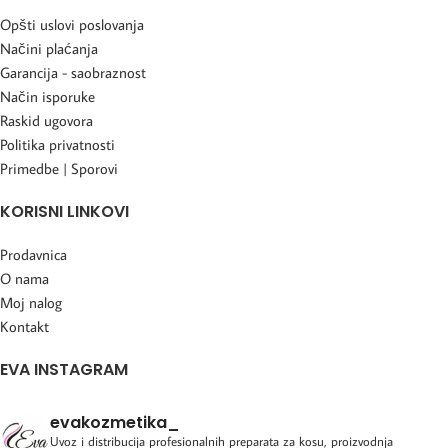
Opšti uslovi poslovanja
Načini plaćanja
Garancija - saobraznost
Način isporuke
Raskid ugovora
Politika privatnosti
Primedbe | Sporovi
KORISNI LINKOVI
Prodavnica
O nama
Moj nalog
Kontakt
EVA INSTAGRAM
evakozmetika_
Uvoz i distribucija profesionalnih preparata za kosu, proizvodnja