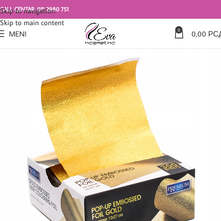
CALL CENTAR: 011 2980 751
Skip to navigation
Skip to main content
0
MENI
0,00
РС