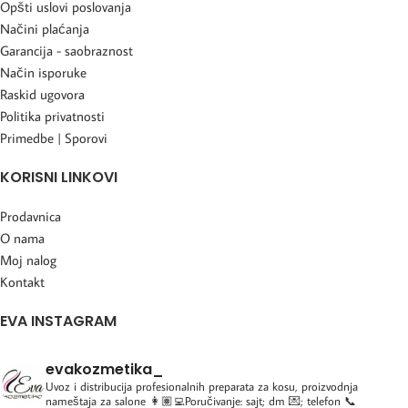
Opšti uslovi poslovanja
Načini plaćanja
Garancija - saobraznost
Način isporuke
Raskid ugovora
Politika privatnosti
Primedbe | Sporovi
KORISNI LINKOVI
Prodavnica
O nama
Moj nalog
Kontakt
EVA INSTAGRAM
evakozmetika_
Uvoz i distribucija profesionalnih preparata za kosu, proizvodnja
nameštaja za salone
👩🏽‍💻Poručivanje: sajt; dm 💌; telefon 📞