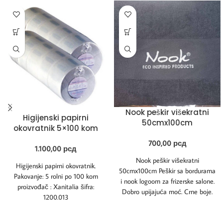
Nook peškir višekratni
Higijenski papirni
50cmx100cm
okovratnik 5×100 kom
700,00
рсд
1.100,00
рсд
Nook peškir višekratni
Higijenski papirni okovratnik.
50cmx100cm Peškir sa bordurama
Pakovanje: 5 rolni po 100 kom
i nook logoom za frizerske salone.
proizvođač : Xanitalia šifra:
Dobro upijajuća moć. Crne boje.
1200.013