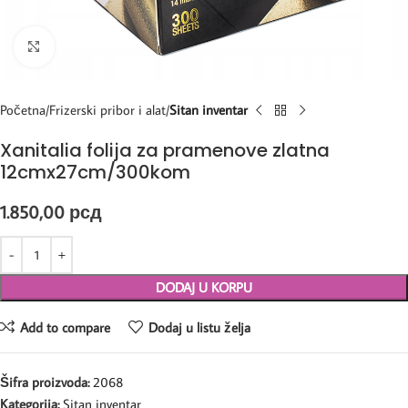
Kliknite za uvećanje
Početna
Frizerski pribor i alat
Sitan inventar
Xanitalia folija za pramenove zlatna
12cmx27cm/300kom
1.850,00
рсд
DODAJ U KORPU
Add to compare
Dodaj u listu želja
Šifra proizvoda:
2068
Kategorija:
Sitan inventar