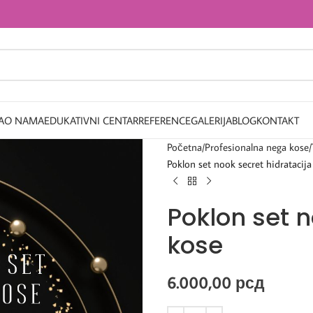
A
O NAMA
EDUKATIVNI CENTAR
REFERENCE
GALERIJA
BLOG
KONTAKT
Početna
Profesionalna nega kose
Poklon set nook secret hidratacija
Poklon set n
kose
6.000,00
рсд