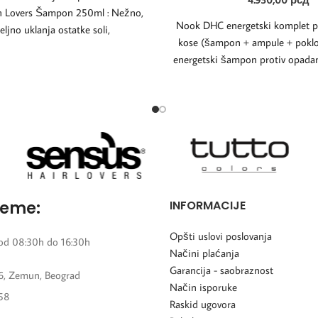
Sun Lovers Šampon 250ml : Nežno,
Nook DHC energetski komplet p
eljno uklanja ostatke soli,
kose (šampon + ampule + pok
energetski šampon protiv opada
reme:
INFORMACIJE
Opšti uslovi poslovanja
od 08:30h do 16:30h
Načini plaćanja
Garancija - saobraznost
6, Zemun, Beograd
Način isporuke
58
Raskid ugovora