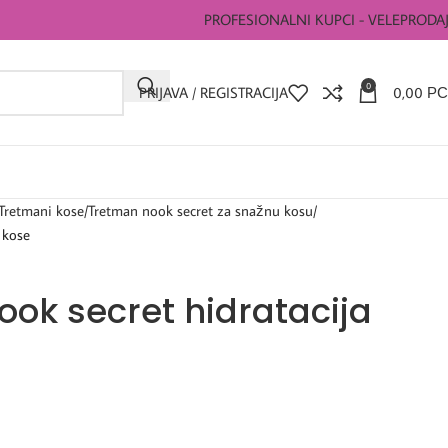
PROFESIONALNI KUPCI - VELEPRODA
0
PRIJAVA / REGISTRACIJA
0,00
РС
Tretmani kose
Tretman nook secret za snažnu kosu
 kose
ook secret hidratacija