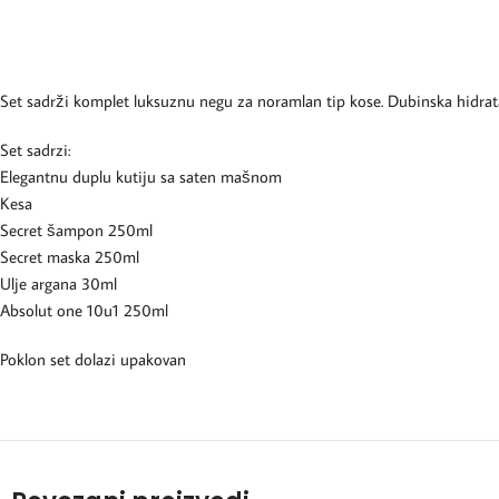
Set sadrži komplet luksuznu negu za noramlan tip kose. Dubinska hidrat
Set sadrzi:
Elegantnu duplu kutiju sa saten mašnom
Kesa
Secret šampon 250ml
Secret maska 250ml
Ulje argana 30ml
Absolut one 10u1 250ml
Poklon set dolazi upakovan