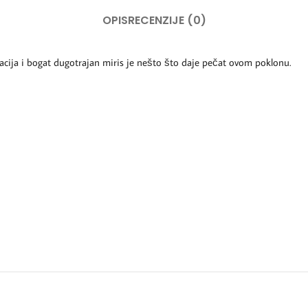
OPIS
RECENZIJE (0)
acija i bogat dugotrajan miris je nešto što daje pečat ovom poklonu.