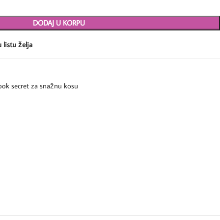
DODAJ U KORPU
 listu želja
ook secret za snažnu kosu