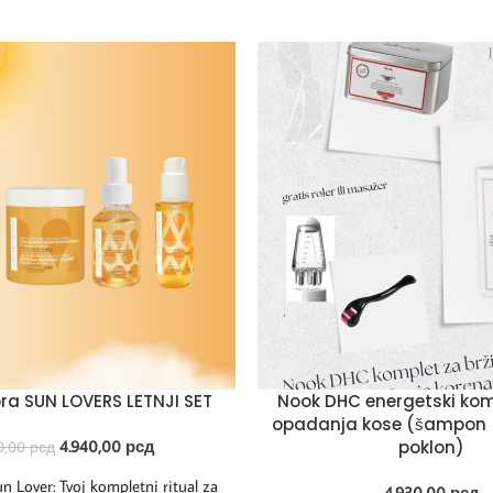
a SUN LOVERS LETNJI SET
Nook DHC energetski kom
opadanja kose (šampon 
4.940,00
рсд
poklon)
0,00
рсд
 Lover: Tvoj kompletni ritual za
4.930,00
рсд