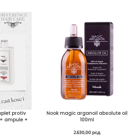
plet protiv
Nook magic arganoil absolute oil
+ ampule +
100ml
2.630,00
рсд