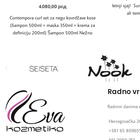
letnji sjaj! 
4.080,00
рсд
ali tem
Contempora curl set za negu kovrdžave kose
(šampon 500ml + maska 350ml + krema za
definiciju 200ml) Šampon 500ml Nežno
Radno v
Radnim danima 
Hercegovačka 2
+381 65 80965
011 2980 751