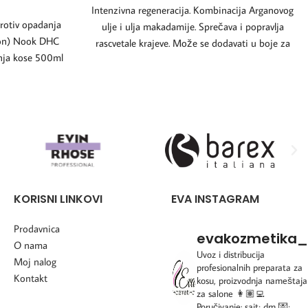
Intenzivna regeneracija. Kombinacija Arganovog
rotiv opadanja
ulje i ulja makadamije. Sprečava i popravlja
lon) Nook DHC
rascvetale krajeve. Može se dodavati u boje za
nja kose 500ml
kosu
KORISNI LINKOVI
EVA INSTAGRAM
Prodavnica
evakozmetika_
O nama
Uvoz i distribucija
Moj nalog
profesionalnih preparata za
Kontakt
kosu, proizvodnja nameštaja
za salone
👩🏽‍💻
Poručivanje: sajt; dm 💌;