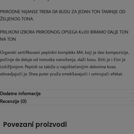
PRIRODNE NIJANSE TREBA DA BUDU ZA JEDAN TON TAMNIJE OD
ŽELJENOG TONA.
PRILIKOM IZBORA PRIRODNOG OPSEGA Ks.00 BIRAMO DALJE TON
NA TON.
Organski sertifikovani peptidni kompleks M4, koji je deo kompozicije,
počinje da deluje od trenutka nanošenja, vlaži kosu, štiti je i čini je
izdržljivijom. Peptidi se talože u najoštećenijim delovima kose,
obnavljajući je. Shea puter pruža omekšavajući i umirujući efekat.
Dodatne informacije
Recenzije (0)
Povezani proizvodi