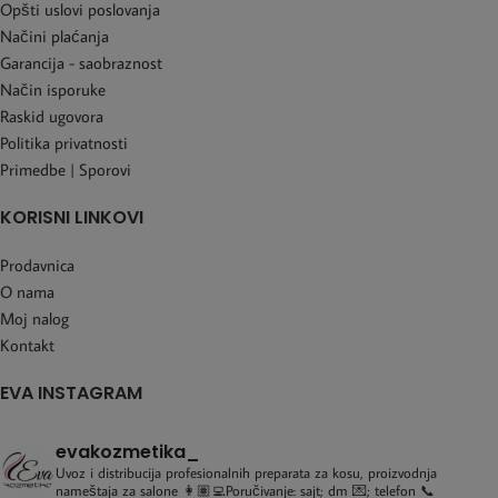
Opšti uslovi poslovanja
Načini plaćanja
Garancija - saobraznost
Način isporuke
Raskid ugovora
Politika privatnosti
Primedbe | Sporovi
KORISNI LINKOVI
Prodavnica
O nama
Moj nalog
Kontakt
EVA INSTAGRAM
evakozmetika_
Uvoz i distribucija profesionalnih preparata za kosu, proizvodnja
nameštaja za salone
👩🏽‍💻Poručivanje: sajt; dm 💌; telefon 📞