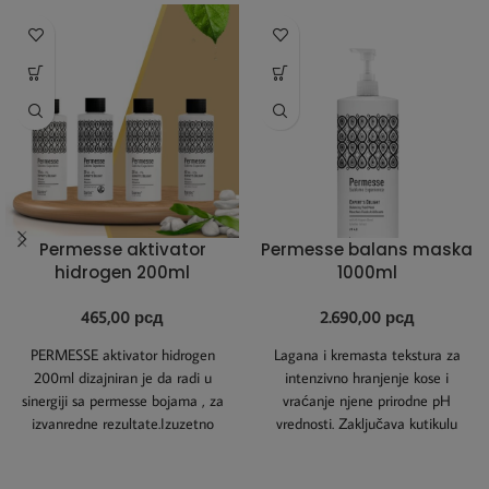
Permesse aktivator
Permesse balans maska
hidrogen 200ml
1000ml
465,00
рсд
2.690,00
рсд
PERMESSE aktivator hidrogen
Lagana i kremasta tekstura za
200ml dizajniran je da radi u
intenzivno hranjenje kose i
sinergiji sa permesse bojama , za
vraćanje njene prirodne pH
izvanredne rezultate.Izuzetno
vrednosti. Zaključava kutikulu
kremasta tekstura omogućava
kako bi se pigmenti