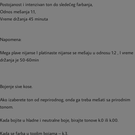
Postojanost i intenzivan ton do sledećeg farbanja,
Odnos mešanja 1:1,
Vreme držanja 45 minuta
Napomena:
Mega plave nijanse I platinaste nijanse se mešaju u odnosu 1:2 , I vreme
držanja je 50-60min
Bojenje sive kose.
Ako izaberete ton od neprirodnog, onda ga treba mešati sa prirodnim
tonom.
Kada bojite u hladne i neutralne boje, birajte tonove k.0 ili k.00.
Kada se farba u toplim bojama – k.3.