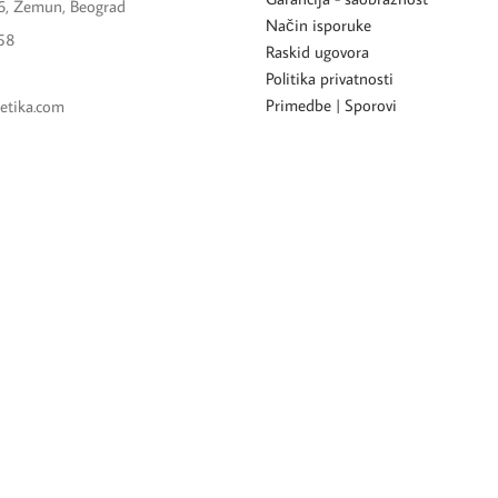
6, Zemun, Beograd
Način isporuke
58
Raskid ugovora
Politika privatnosti
Primedbe | Sporovi
etika.com