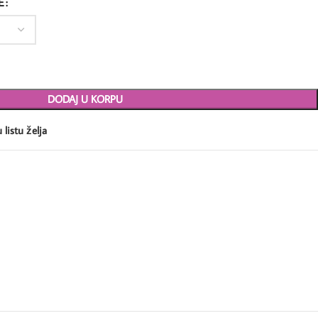
E
DODAJ U KORPU
 listu želja