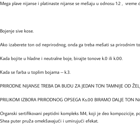
Mega plave nijanse i platinaste nijanse se mešaju u odnosu 1:2 , vreme
Bojenje sive kose.
Ako izaberete ton od neprirodnog, onda ga treba mešati sa prirodnim t
Kada bojite u hladne i neutralne boje, birajte tonove k.0 ili k.00.
Kada se farba u toplim bojama – k.3.
PRIRODNE NIJANSE TREBA DA BUDU ZA JEDAN TON TAMNIJE OD ŽE
PRILIKOM IZBORA PRIRODNOG OPSEGA Ks.00 BIRAMO DALJE TON N
Organski sertifikovani peptidni kompleks M4, koji je deo kompozicije, počin
Shea puter pruža omekšavajući i umirujući efekat.