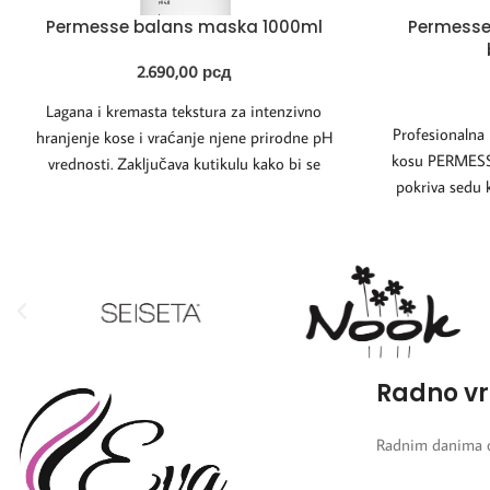
Permesse balans maska 1000ml
Permesse 
2.690,00
рсд
Lagana i kremasta tekstura za intenzivno
Profesionalna
hranjenje kose i vraćanje njene prirodne pH
kosu PERMESSE
vrednosti. Zaključava kutikulu kako bi se
pokriva sedu 
pigmenti
Radno v
Radnim danima 