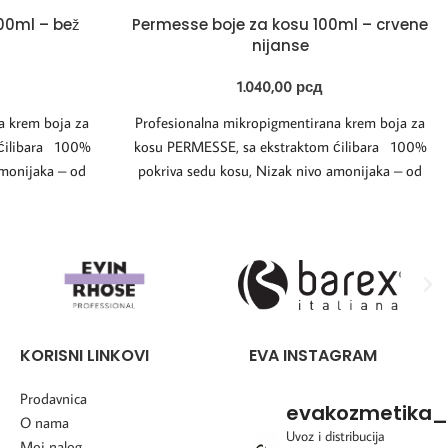
00ml – bež
Permesse boje za kosu 100ml – crvene
nijanse
1.040,00
рсд
a krem boja za
Profesionalna mikropigmentirana krem boja za
ćilibara 100%
kosu PERMESSE, sa ekstraktom ćilibara 100%
amonijaka – od
pokriva sedu kosu, Nizak nivo amonijaka – od
KORISNI LINKOVI
EVA INSTAGRAM
Prodavnica
evakozmetika_
O nama
Uvoz i distribucija
Moj nalog