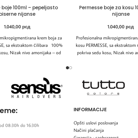
boje 100ml – pepeljasto
Permesse boje za kosu 1
biserne nijanse
nijanse
1.040,00
рсд
1.040,00
рсд
 mikropigmentirana krem boja za
Profesionalna mikropigmentiran
, sa ekstraktom ćilibara 100%
kosu PERMESSE, sa ekstraktom 
kosu, Nizak nivo amonijaka – od
pokriva sedu kosu, Nizak nivo 
reme:
INFORMACIJE
Opšti uslovi poslovanja
od 08:30h do 16:30h
Načini plaćanja
Garancija - saobraznost