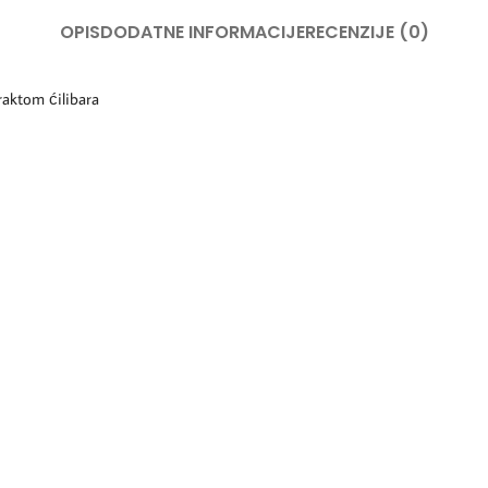
OPIS
DODATNE INFORMACIJE
RECENZIJE (0)
aktom ćilibara