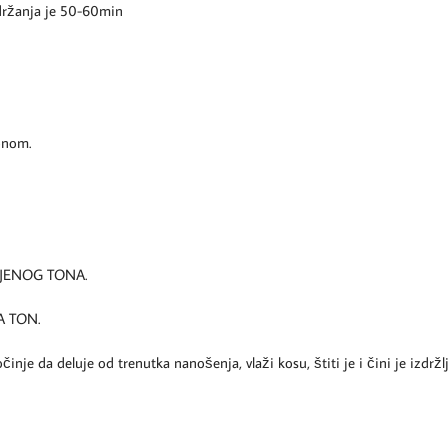
 držanja je 50-60min
onom.
LJENOG TONA.
A TON.
je da deluje od trenutka nanošenja, vlaži kosu, štiti je i čini je izdržlji