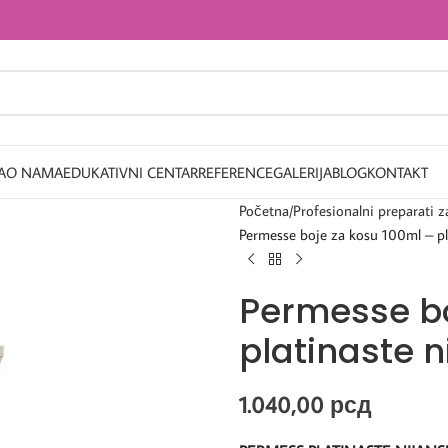
A
O NAMA
EDUKATIVNI CENTAR
REFERENCE
GALERIJA
BLOG
KONTAKT
Početna
Profesionalni preparati z
Permesse boje za kosu 100ml – pl
Permesse bo
platinaste n
1.040,00
рсд