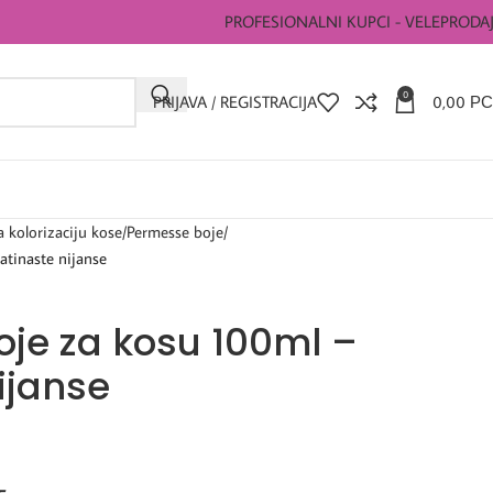
PROFESIONALNI KUPCI - VELEPRODA
0
PRIJAVA / REGISTRACIJA
0,00
РС
a kolorizaciju kose
Permesse boje
atinaste nijanse
je za kosu 100ml –
ijanse