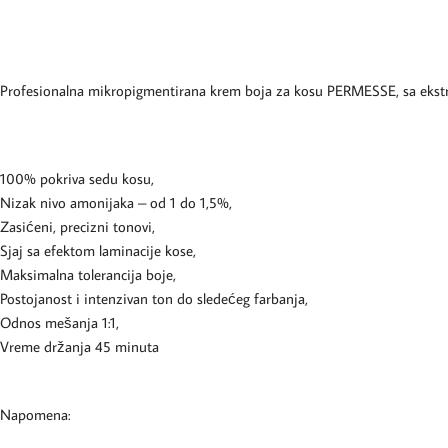
Profesionalna mikropigmentirana krem boja za kosu PERMESSE, sa ekstr
100% pokriva sedu kosu,
Nizak nivo amonijaka – od 1 do 1,5%,
Zasićeni, precizni tonovi,
Sjaj sa efektom laminacije kose,
Maksimalna tolerancija boje,
Postojanost i intenzivan ton do sledećeg farbanja,
Odnos mešanja 1:1,
Vreme držanja 45 minuta
Napomena: