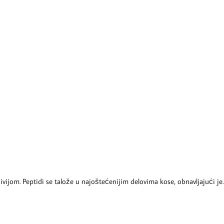
vijom. Peptidi se talože u najoštećenijim delovima kose, obnavljajući je.