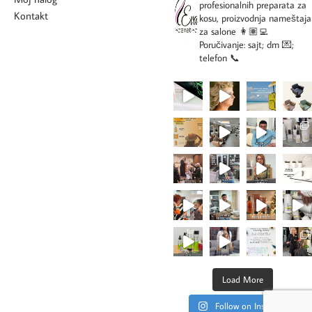
profesionalnih preparata za
Kontakt
kosu, proizvodnja nameštaja
za salone
👩🏽‍💻
Poručivanje: sajt; dm 💌;
telefon 📞
Load More
Follow on Instagram