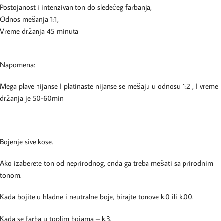
Postojanost i intenzivan ton do sledećeg farbanja,
Odnos mešanja 1:1,
Vreme držanja 45 minuta
Napomena:
Mega plave nijanse I platinaste nijanse se mešaju u odnosu 1:2 , I vreme
držanja je 50-60min
Bojenje sive kose.
Ako izaberete ton od neprirodnog, onda ga treba mešati sa prirodnim
tonom.
Kada bojite u hladne i neutralne boje, birajte tonove k.0 ili k.00.
Kada se farba u toplim bojama – k.3.