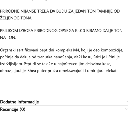
PRIRODNE NIJANSE TREBA DA BUDU ZA JEDAN TON TAMNIJE OD
ŽELJENOG TONA.
PRILIKOM IZBORA PRIRODNOG OPSEGA Ks.00 BIRAMO DALJE TON
NA TON.
Organski sertifikovani peptidni kompleks M4, koji je deo kompozicije,
počinje da deluje od trenutka nanošenja, vlaži kosu, štiti je i čini je
izdržljivijom. Peptidi se talože u najoštećenijim delovima kose,
obnavljajući je. Shea puter pruža omekšavajući i umirujući efekat.
Dodatne informacije
Recenzije (0)