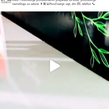
nameštaja za salone
👩🏽‍💻Poručivanje: sajt; dm 💌; telefon 📞