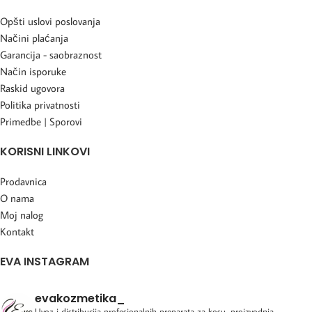
Opšti uslovi poslovanja
Načini plaćanja
Garancija - saobraznost
Način isporuke
Raskid ugovora
Politika privatnosti
Primedbe | Sporovi
KORISNI LINKOVI
Prodavnica
O nama
Moj nalog
Kontakt
EVA INSTAGRAM
evakozmetika_
Uvoz i distribucija profesionalnih preparata za kosu, proizvodnja