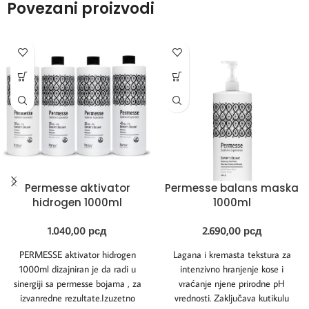
Povezani proizvodi
Permesse aktivator
Permesse balans maska
hidrogen 1000ml
1000ml
1.040,00
рсд
2.690,00
рсд
PERMESSE aktivator hidrogen
Lagana i kremasta tekstura za
1000ml dizajniran je da radi u
intenzivno hranjenje kose i
sinergiji sa permesse bojama , za
vraćanje njene prirodne pH
izvanredne rezultate.Izuzetno
vrednosti. Zaključava kutikulu