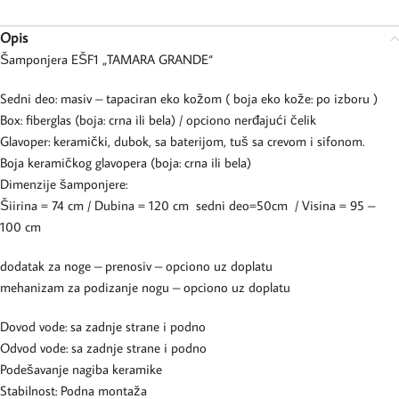
Opis
Šamponjera EŠF1 „TAMARA GRANDE“
Sedni deo: masiv – tapaciran eko kožom ( boja eko kože: po izboru )
Box: fiberglas (boja: crna ili bela) / opciono nerđajući čelik
Glavoper: keramički, dubok, sa baterijom, tuš sa crevom i sifonom.
Boja keramičkog glavopera (boja: crna ili bela)
Dimenzije šamponjere:
Šiirina = 74 cm / Dubina = 120 cm sedni deo=50cm / Visina = 95 –
100 cm
dodatak za noge – prenosiv – opciono uz doplatu
mehanizam za podizanje nogu – opciono uz doplatu
Dovod vode: sa zadnje strane i podno
Odvod vode: sa zadnje strane i podno
Podešavanje nagiba keramike
Stabilnost: Podna montaža