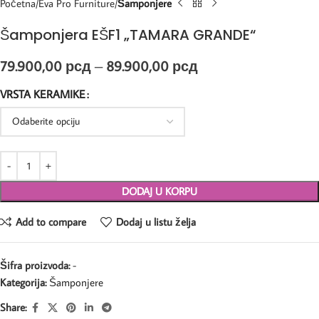
Početna
Eva Pro Furniture
Šamponjere
Šamponjera EŠF1 „TAMARA GRANDE“
79.900,00
рсд
–
89.900,00
рсд
VRSTA KERAMIKE
DODAJ U KORPU
Add to compare
Dodaj u listu želja
Šifra proizvoda:
-
Kategorija:
Šamponjere
Share: