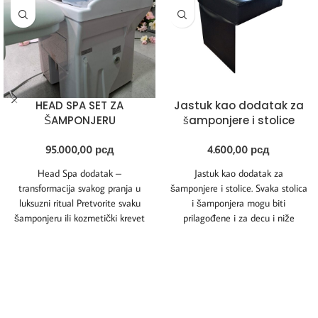
HEAD SPA SET ZA
Jastuk kao dodatak za
ŠAMPONJERU
šamponjere i stolice
95.000,00
рсд
4.600,00
рсд
Head Spa dodatak –
Jastuk kao dodatak za
transformacija svakog pranja u
šamponjere i stolice. Svaka stolica
luksuzni ritual Pretvorite svaku
i šamponjera mogu biti
šamponjeru ili kozmetički krevet
prilagođene i za decu i niže
u pravo head spa
klijente