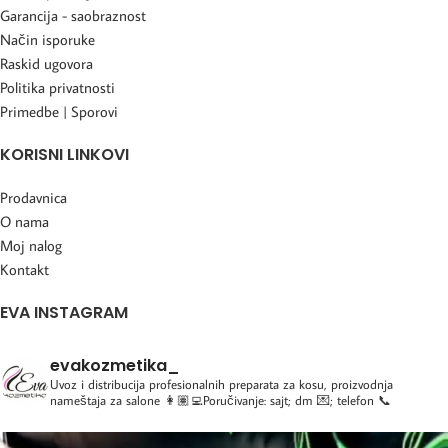
Garancija - saobraznost
Način isporuke
Raskid ugovora
Politika privatnosti
Primedbe | Sporovi
KORISNI LINKOVI
Prodavnica
O nama
Moj nalog
Kontakt
EVA INSTAGRAM
evakozmetika_
Uvoz i distribucija profesionalnih preparata za kosu, proizvodnja
nameštaja za salone
👩🏽‍💻Poručivanje: sajt; dm 💌; telefon 📞