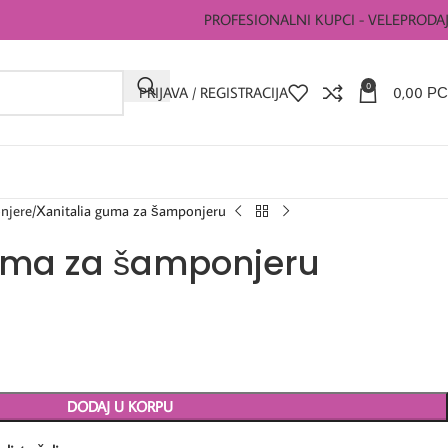
PROFESIONALNI KUPCI - VELEPRODA
0
PRIJAVA / REGISTRACIJA
0,00
РС
njere
Xanitalia guma za šamponjeru
uma za šamponjeru
DODAJ U KORPU