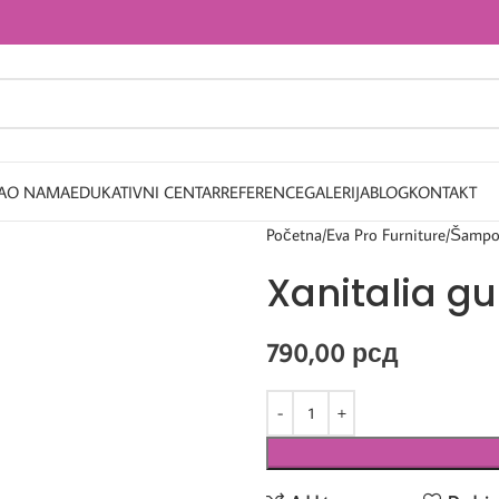
A
O NAMA
EDUKATIVNI CENTAR
REFERENCE
GALERIJA
BLOG
KONTAKT
Početna
Eva Pro Furniture
Šampo
Xanitalia g
790,00
рсд