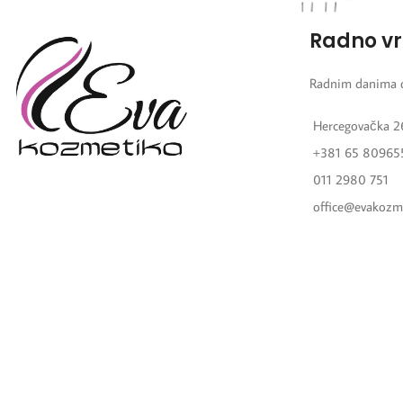
Radno v
Radnim danima 
Hercegovačka 2
+381 65 80965
011 2980 751
office@evakozm