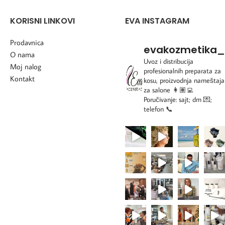
KORISNI LINKOVI
EVA INSTAGRAM
Prodavnica
evakozmetika_
O nama
Uvoz i distribucija
Moj nalog
profesionalnih preparata za
Kontakt
kosu, proizvodnja nameštaja
za salone
👩🏽‍💻
Poručivanje: sajt; dm 💌;
telefon 📞