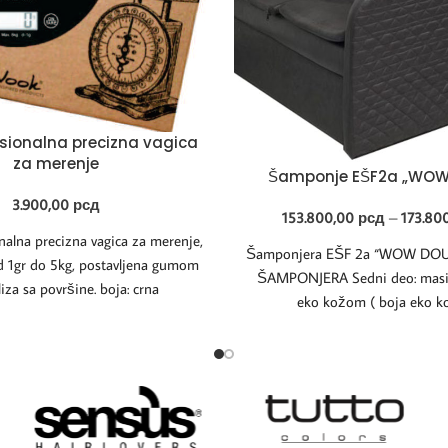
sionalna precizna vagica
za merenje
Šamponje EŠF2a „WOW
3.900,00
рсд
153.800,00
рсд
–
173.80
alna precizna vagica za merenje,
Šamponjera EŠF 2a “WOW DOU
d 1gr do 5kg, postavljena gumom
ŠAMPONJERA Sedni deo: masiv
liza sa površine. boja: crna
eko kožom ( boja eko ko