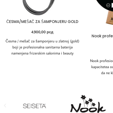
ČESMA/MEŠAČ ZA ŠAMPONJERU GOLD
4.900,00
рсд
Nook profe
Česma / mešač za šamponjeru u zlatnoj (gold)
boji je profesionalna sanitarna baterija
namenjena frizerskim salonima i beauty
studijima. Dizajnirana
Nook profesion
kapacitetea o
da ne k