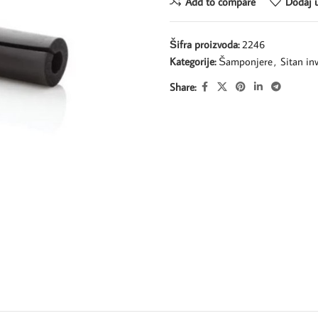
Add to compare
Dodaj u
Šifra proizvoda:
2246
Kategorije:
Šamponjere
,
Sitan in
Share: