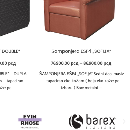
 DOUBLE“
Šamponjera EŠF4 „SOFIJA“
0,00
рсд
76.900,00
рсд
–
86.900,00
рсд
BLE” – DUPLA
ŠAMPONJERA EŠF4 „SOFIJA“ Sedni deo: masiv
 – tapaciran
– tapaciran eko kožom ( boja eko kože: po
že: po
izboru ) Box: metalni –