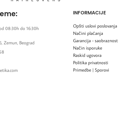
reme:
INFORMACIJE
Opšti uslovi poslovanja
od 08:30h do 16:30h
Načini plaćanja
Garancija - saobraznost
6, Zemun, Beograd
Način isporuke
58
Raskid ugovora
Politika privatnosti
Primedbe | Sporovi
etika.com