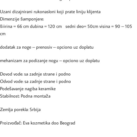
Uzani dizajnirani rukonasloni koji prate liniju klijenta
Dimenzije šamponjere:
šiirina = 66 cm dubina = 120 cm sedni deo= 50cm visina = 90 – 105
cm
dodatak za noge – prenosiv – opciono uz doplatu
mehanizam za podizanje nogu – opciono uz doplatu
Dovod vode: sa zadnje strane i podno
Odvod vode: sa zadnje strane i podno
Podešavanje nagiba keramike
Stabilnost: Podna montaža
Zemlja porekla: Srbija
Proizvođač: Eva kozmetika doo Beograd