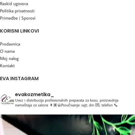
Raskid ugovora
Politika privatnosti
Primedbe | Sporovi
KORISNI LINKOVI
Prodavnica
O nama
Moj nalog
Kontakt
EVA INSTAGRAM
evakozmetika_
Uvoz i distribucija profesionalnih preparata za kosu, proizvodnja
nameštaja za salone
👩🏽‍💻Poručivanje: sajt; dm 💌; telefon 📞