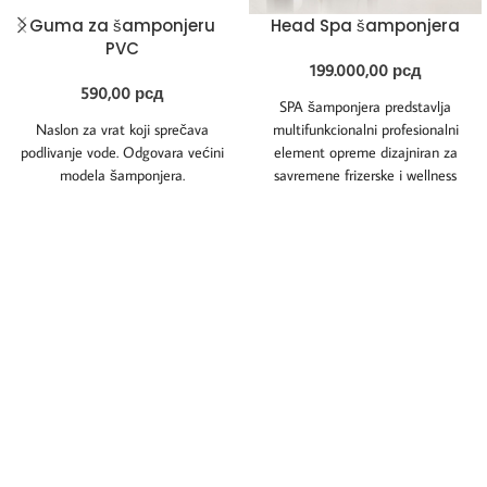
Guma za šamponjeru
Head Spa šamponjera
PVC
199.000,00
рсд
590,00
рсд
SPA šamponjera predstavlja
Naslon za vrat koji sprečava
multifunkcionalni profesionalni
podlivanje vode. Odgovara većini
element opreme dizajniran za
modela šamponjera.
savremene frizerske i wellness
salone koji žele da ponude
vrhunski doživljaj