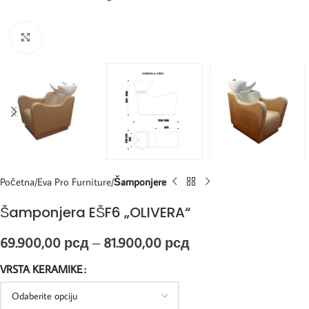
Kliknite za uvećanje
Početna
Eva Pro Furniture
Šamponjere
Šamponjera EŠF6 „OLIVERA“
69.900,00
рсд
–
81.900,00
рсд
VRSTA KERAMIKE