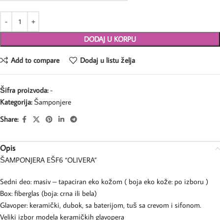
DODAJ U KORPU
Add to compare
Dodaj u listu želja
Šifra proizvoda:
-
Kategorija:
Šamponjere
Share:
Opis
ŠAMPONJERA EŠF6 “OLIVERA”
Sedni deo: masiv – tapaciran eko kožom ( boja eko kože: po izboru )
Box: fiberglas (boja: crna ili bela)
Glavoper: keramički, dubok, sa baterijom, tuš sa crevom i sifonom.
Veliki izbor modela keramičkih glavopera