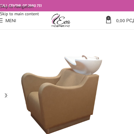
CALL CENTAR: 011 2980 751
Skip to navigation
Skip to main content
0
MENI
0,00
РС