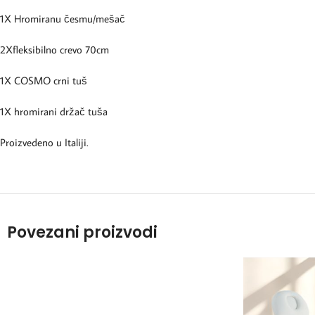
1X Hromiranu česmu/mešač
2Xfleksibilno crevo 70cm
1X COSMO crni tuš
1X hromirani držač tuša
Proizvedeno u Italiji.
Povezani proizvodi