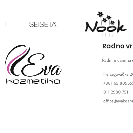
Radno v
Radnim danima 
Hercegovačka 2
+381 65 80965
011 2980 751
office@evakozm