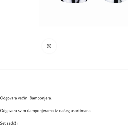
Kliknite za uvećanje
Odgovara većini šamponjera.
Odgovara svim šamponjerama iz našeg asortimana.
Set sadrži: