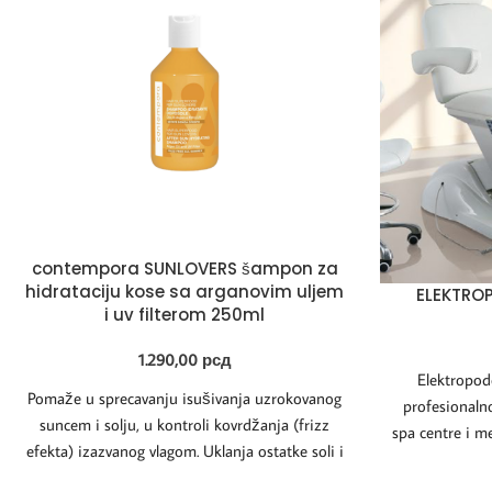
contempora SUNLOVERS šampon za
hidrataciju kose sa arganovim uljem
ELEKTROP
i uv filterom 250ml
1.290,00
рсд
Elektropode
Pomaže u sprecavanju isušivanja uzrokovanog
profesionaln
suncem i solju, u kontroli kovrdžanja (frizz
spa centre i m
efekta) izazvanog vlagom. Uklanja ostatke soli i
tihim 
hlora,