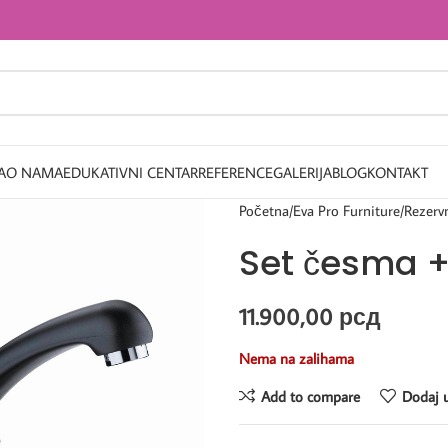
A
O NAMA
EDUKATIVNI CENTAR
REFERENCE
GALERIJA
BLOG
KONTAKT
Početna
Eva Pro Furniture
Rezervn
Set česma + 
11.900,00
рсд
Nema na zalihama
Add to compare
Dodaj u