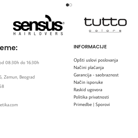
reme:
INFORMACIJE
Opšti uslovi poslovanja
od 08:30h do 16:30h
Načini plaćanja
Garancija - saobraznost
6, Zemun, Beograd
Način isporuke
58
Raskid ugovora
Politika privatnosti
Primedbe | Sporovi
etika.com