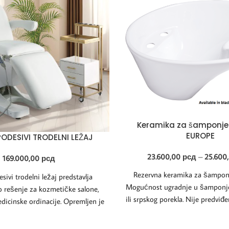
Keramika za šamponje
EUROPE
ODESIVI TRODELNI LEŽAJ
23.600,00
рсд
–
25.600
169.000,00
рсд
Rezervna keramika za šampon
sivi trodelni ležaj predstavlja
Mogućnost ugradnje u šamponjer
o rešenje za kozmetičke salone,
ili srpskog porekla. Nije predviđ
edicinske ordinacije. Opremljen je
u kineske šamponje
električnim motorom koji