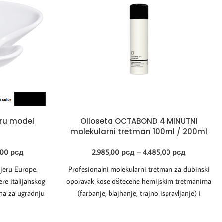
ru model
Olioseta OCTABOND 4 MINUTNI
molekularni tretman 100ml / 200ml
,00
рсд
2.985,00
рсд
–
4.485,00
рсд
jeru Europe.
Profesionalni molekularni tretman za dubinski
e italijanskog
oporavak kose oštecene hemijskim tretmanima
ena za ugradnju
(farbanje, blajhanje, trajno ispravljanje) i
re
spoljašnjim faktorima. Zahvaljujuci inovativnoj
Octabond