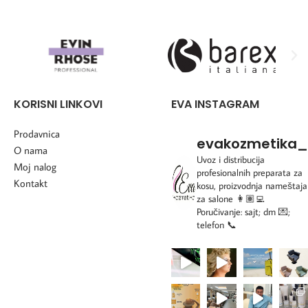
KORISNI LINKOVI
EVA INSTAGRAM
Prodavnica
evakozmetika_
O nama
Uvoz i distribucija
Moj nalog
profesionalnih preparata za
Kontakt
kosu, proizvodnja nameštaja
za salone
👩🏽‍💻
Poručivanje: sajt; dm 💌;
telefon 📞