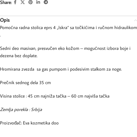
Share:
Opis
Pomoćna radna stolica eprs 4 „Iskra“ sa točkićima i ručnom hidraulikom
.
Sedni deo masivan, presvučen eko kožom – mogućnost izbora boje i
dezena bez doplate.
Hromirana zvezda sa gas pumpom i podesivim stalkom za noge.
Prečnik sednog dela 35 cm
Visina stolice : 45 cm najniža tačka – 60 cm najviša tačka
Zemlja porekla : Srbija
Proizvođač: Eva kozmetika doo