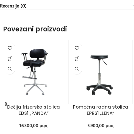
Recenzije (0)
Povezani proizvodi
Dečija frizerska stolica
Pomoćna radna stolica
EDS1 „PANDA“
EPRS1 „LENA“
16.300,00
рсд
5.900,00
рсд