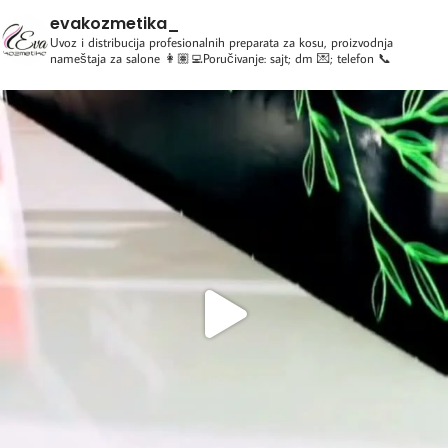
evakozmetika_
Uvoz i distribucija profesionalnih preparata za kosu, proizvodnja
nameštaja za salone
👩🏽‍💻Poručivanje: sajt; dm 💌; telefon 📞