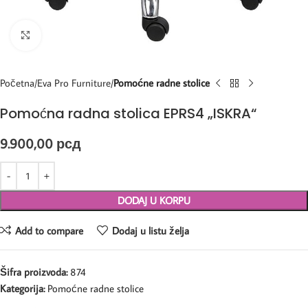
Kliknite za uvećanje
Početna
Eva Pro Furniture
Pomoćne radne stolice
Pomoćna radna stolica EPRS4 „ISKRA“
9.900,00
рсд
DODAJ U KORPU
Add to compare
Dodaj u listu želja
Šifra proizvoda:
874
Kategorija:
Pomoćne radne stolice