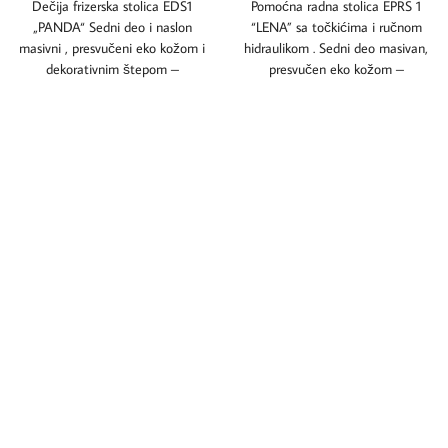
Dečija frizerska stolica EDS1
Pomoćna radna stolica EPRS 1
„PANDA“ Sedni deo i naslon
“LENA” sa točkićima i ručnom
masivni , presvučeni eko kožom i
hidraulikom . Sedni deo masivan,
dekorativnim štepom –
presvučen eko kožom –
mogućnost izbora
mogućnost