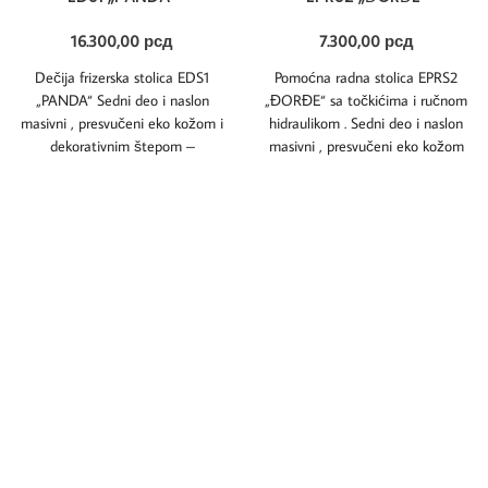
16.300,00
рсд
7.300,00
рсд
Dečija frizerska stolica EDS1
Pomoćna radna stolica EPRS2
„PANDA“ Sedni deo i naslon
„ĐORĐE“ sa točkićima i ručnom
masivni , presvučeni eko kožom i
hidraulikom . Sedni deo i naslon
dekorativnim štepom –
masivni , presvučeni eko kožom
mogućnost izbora