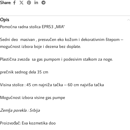
Share:
Opis
Pomoćna radna stolica EPRS3 „MIA“
Sedni deo masivan , presvučen eko kožom i dekorativnim štepom –
mogućnost izbora boje i dezena bez doplate.
Plastična zvezda sa gas pumpom i podesivim stalkom za noge.
prečnik sednog dela 35 cm
Visina stolice : 45 cm najniža tačka – 60 cm najviša tačka
Mogućnost izbora visine gas pumpe
Zemlja porekla : Srbija
Proizvođač: Eva kozmetika doo