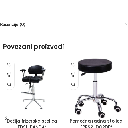
Recenzije (0)
Povezani proizvodi
Dečija frizerska stolica
Pomoćna radna stolica
EDS1 „PANDA“
EPRS2 „ĐORĐE“