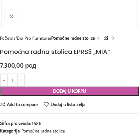
Kliknite za uvećanje
Početna
Eva Pro Furniture
Pomoćne radne stolice
Pomoćna radna stolica EPRS3 „MIA“
7.300,00
рсд
DODAJ U KORPU
Add to compare
Dodaj u listu želja
Šifra proizvoda:
1686
Kategorija:
Pomoćne radne stolice