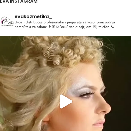
EVA INSTAGRAM
evakozmetika_
Uvoz i distribucija profesionalnih preparata za kosu, proizvodnja
nameštaja za salone
👩🏽‍💻Poručivanje: sajt; dm 💌; telefon 📞