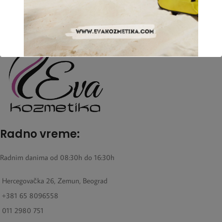
Radno vreme:
Radnim danima od 08:30h do 16:30h
Hercegovačka 26, Zemun, Beograd
+381 65 8096558
011 2980 751