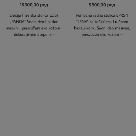
16.300,00
рсд
5.900,00
рсд
Dečija frizerska stolica EDS1
Pomoćna radna stolica EPRS 1
„PANDA“ Sedni deo i naslon
“LENA” sa točkićima i ručnom
masivni , presvučeni eko kožom i
hidraulikom . Sedni deo masivan,
dekorativnim štepom –
presvučen eko kožom –
mogućnost izbora
mogućnost