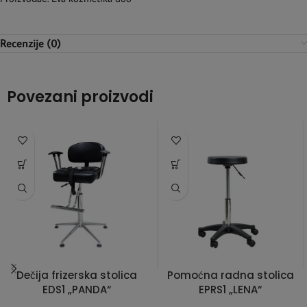
Recenzije (0)
Povezani proizvodi
Dečija frizerska stolica
Pomoćna radna stolica
EDS1 „PANDA“
EPRS1 „LENA“