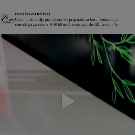
evakozmetika_
Uvoz i distribucija profesionalnih preparata za kosu, proizvodnja
nameštaja za salone
👩🏽‍💻Poručivanje: sajt; dm 💌; telefon 📞