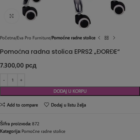
Kliknite za uvećanje
Početna
Eva Pro Furniture
Pomoćne radne stolice
Pomoćna radna stolica EPRS2 „ĐORĐE“
7.300,00
рсд
DODAJ U KORPU
Add to compare
Dodaj u listu želja
Šifra proizvoda:
872
Kategorija:
Pomoćne radne stolice