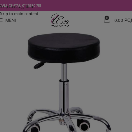
modal-check
CALL CENTAR: 011 2980 751
Skip to navigation
Skip to main content
0
MENI
0,00
РС