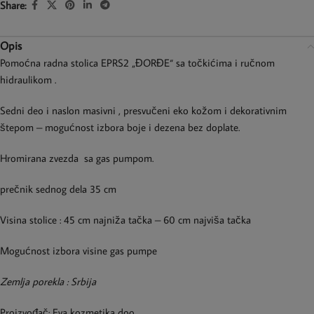
Share:
Opis
Pomoćna radna stolica EPRS2 „ĐORĐE“ sa točkićima i ručnom
hidraulikom .
Sedni deo i naslon masivni , presvučeni eko kožom i dekorativnim
štepom – mogućnost izbora boje i dezena bez doplate.
Hromirana zvezda sa gas pumpom.
prečnik sednog dela 35 cm
Visina stolice : 45 cm najniža tačka – 60 cm najviša tačka
Mogućnost izbora visine gas pumpe
Zemlja porekla : Srbija
Proizvođač: Eva kozmetika doo