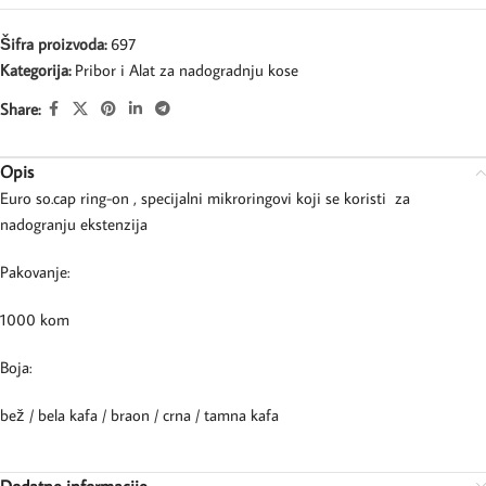
Šifra proizvoda:
697
Kategorija:
Pribor i Alat za nadogradnju kose
Share:
Opis
Euro so.cap ring-on , specijalni mikroringovi koji se koristi za
nadogranju ekstenzija
Pakovanje:
1000 kom
Boja:
bež / bela kafa / braon / crna / tamna kafa