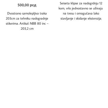
Seiseta klipse za nadogrdnju 12
500,00
рсд
kom, vrlo jednostavno se ušivaju
Dvostrano samolepljiva traka
na tresu i omogućava lako
203cm za tehniku nadogradnje
stavljanje i skidanje ekstenzija.
stikerima. Artikal: NBB 80 inc ~
Širina:
203,2 cm