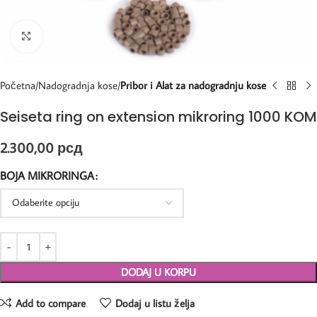
Kliknite za uvećanje
Početna
Nadogradnja kose
Pribor i Alat za nadogradnju kose
Seiseta ring on extension mikroring 1000 KOM
2.300,00
рсд
BOJA MIKRORINGA
DODAJ U KORPU
Add to compare
Dodaj u listu želja