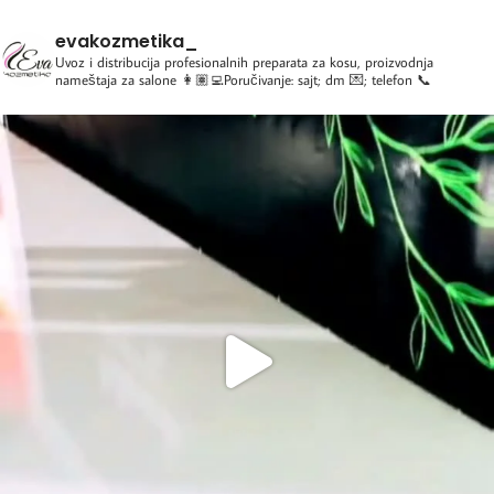
evakozmetika_
Uvoz i distribucija profesionalnih preparata za kosu, proizvodnja
nameštaja za salone
👩🏽‍💻Poručivanje: sajt; dm 💌; telefon 📞