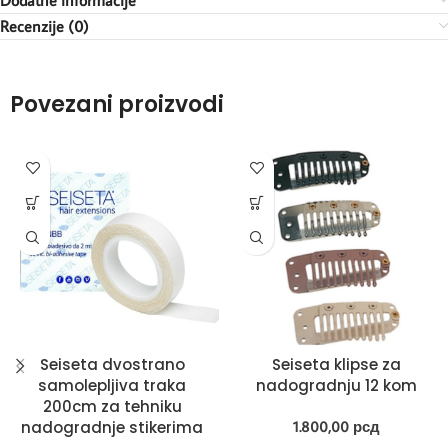
Dodatne informacije
Recenzije (0)
Povezani proizvodi
Seiseta dvostrano
Seiseta klipse za
samolepljiva traka
nadogradnju 12 kom
200cm za tehniku
nadogradnje stikerima
1.800,00
рсд