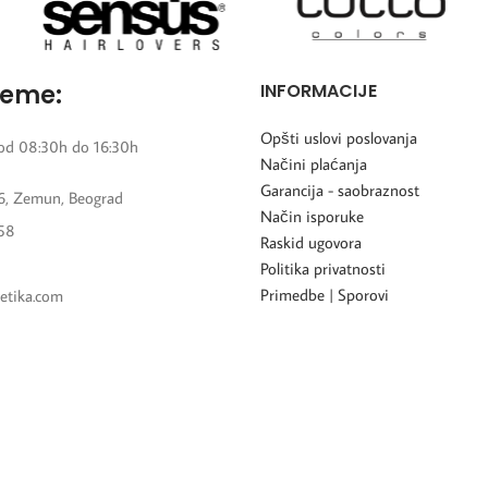
reme:
INFORMACIJE
Opšti uslovi poslovanja
od 08:30h do 16:30h
Načini plaćanja
Garancija - saobraznost
6, Zemun, Beograd
Način isporuke
58
Raskid ugovora
Politika privatnosti
Primedbe | Sporovi
etika.com