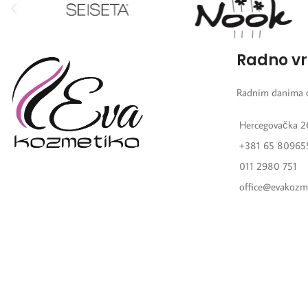
Radno v
Radnim danima 
Hercegovačka 2
+381 65 80965
011 2980 751
office@evakozm