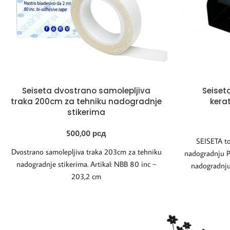
Seiseta dvostrano samolepljiva
Seiseta
traka 200cm za tehniku nadogradnje
kera
stikerima
500,00
рсд
SEISETA top
Dvostrano samolepljiva traka 203cm za tehniku
nadogradnju Pr
nadogradnje stikerima. Artikal: NBB 80 inc ~
nadogradnju
203,2 cm
topilicu