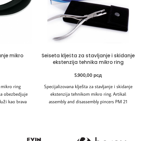
anje mikro
Seiseta klješta za stavljanje i skidanje
ekstenzija tehnika mikro ring
5.900,00
рсд
 mikro ring
Specijalizovana klješta za stavljanje i skidanje
ha obezbedjuje
ekstenzija tehnikom mikro ring. Artikal:
luži kao brava
assembly and disassembly pincers PM 21