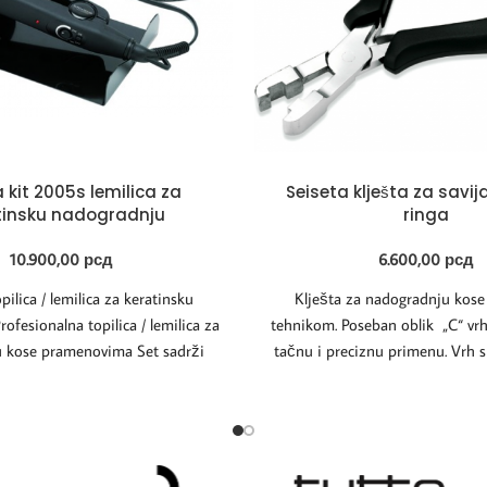
 kit 2005s lemilica za
Seiseta klješta za savij
tinsku nadogradnju
ringa
10.900,00
рсд
6.600,00
рсд
ilica / lemilica za keratinsku
Klješta za nadogradnju kose
ofesionalna topilica / lemilica za
tehnikom. Poseban oblik „C“ vr
 kose pramenovima Set sadrži
tačnu i preciznu primenu. Vrh s
/lemilicu sa podešavajućom