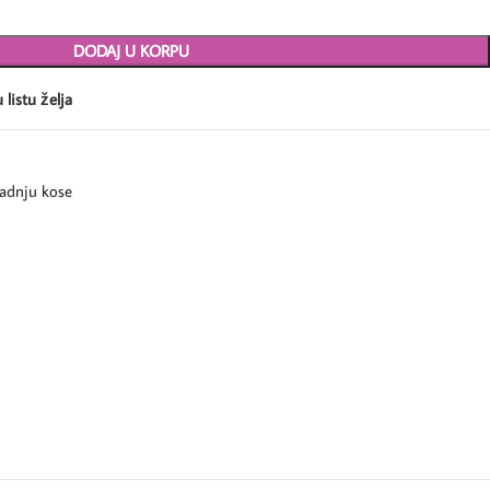
DODAJ U KORPU
 listu želja
radnju kose