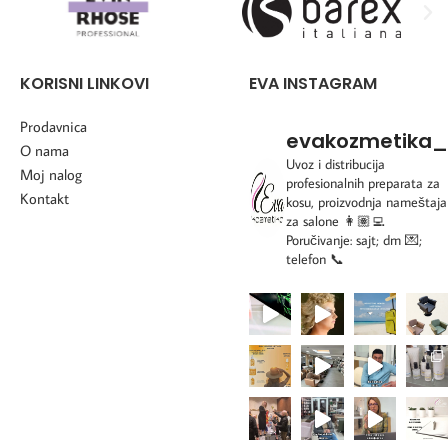
KORISNI LINKOVI
EVA INSTAGRAM
Prodavnica
evakozmetika_
O nama
Uvoz i distribucija
Moj nalog
profesionalnih preparata za
Kontakt
kosu, proizvodnja nameštaja
za salone
👩🏽‍💻
Poručivanje: sajt; dm 💌;
telefon 📞