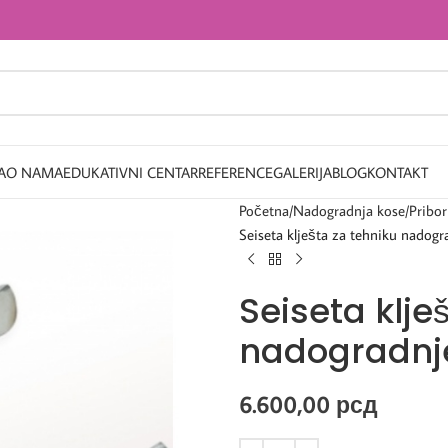
A
O NAMA
EDUKATIVNI CENTAR
REFERENCE
GALERIJA
BLOG
KONTAKT
Početna
Nadogradnja kose
Pribor
Seiseta klješta za tehniku nadogr
Seiseta klje
nadogradnje
6.600,00
рсд