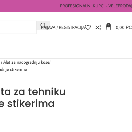
PROFESIONALNI KUPCI - VELEPRODA
0
PRIJAVA / REGISTRACIJA
0,00
РС
 i Alat za nadogradnju kose
adnje stikerima
šta za tehniku
 stikerima