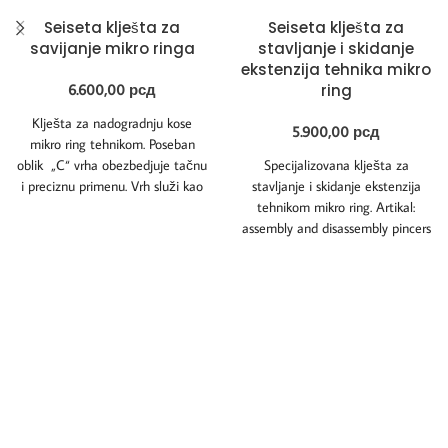
Seiseta klješta za
Seiseta klješta za
savijanje mikro ringa
stavljanje i skidanje
ekstenzija tehnika mikro
6.600,00
рсд
ring
Klješta za nadogradnju kose
5.900,00
рсд
mikro ring tehnikom. Poseban
oblik „C“ vrha obezbedjuje tačnu
Specijalizovana klješta za
i preciznu primenu. Vrh služi kao
stavljanje i skidanje ekstenzija
brava
tehnikom mikro ring. Artikal:
assembly and disassembly pincers
PM 21