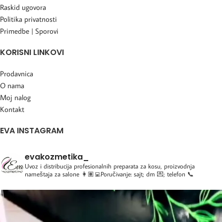
Raskid ugovora
Politika privatnosti
Primedbe | Sporovi
KORISNI LINKOVI
Prodavnica
O nama
Moj nalog
Kontakt
EVA INSTAGRAM
evakozmetika_
Uvoz i distribucija profesionalnih preparata za kosu, proizvodnja
nameštaja za salone
👩🏽‍💻Poručivanje: sajt; dm 💌; telefon 📞