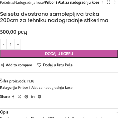
Početna
Nadogradnja kose
Pribor i Alat za nadogradnju kose
Seiseta dvostrano samolepljiva traka
200cm za tehniku nadogradnje stikerima
500,00
рсд
DODAJ U KORPU
Add to compare
Dodaj u listu želja
Šifra proizvoda:
1138
Kategorija:
Pribor i Alat za nadogradnju kose
Share:
Opis