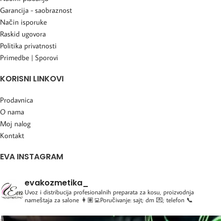
Garancija - saobraznost
Način isporuke
Raskid ugovora
Politika privatnosti
Primedbe | Sporovi
KORISNI LINKOVI
Prodavnica
O nama
Moj nalog
Kontakt
EVA INSTAGRAM
evakozmetika_
Uvoz i distribucija profesionalnih preparata za kosu, proizvodnja
nameštaja za salone
👩🏽‍💻Poručivanje: sajt; dm 💌; telefon 📞