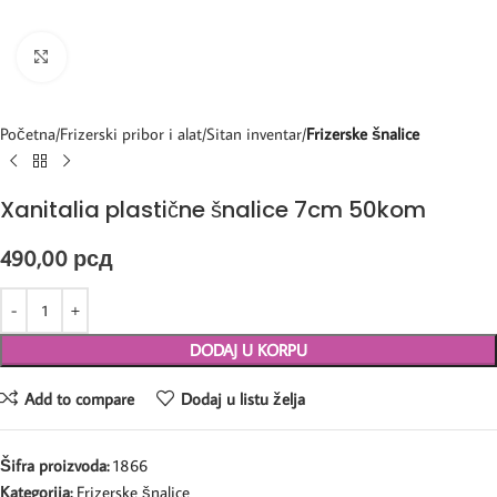
Kliknite za uvećanje
Početna
Frizerski pribor i alat
Sitan inventar
Frizerske šnalice
Xanitalia plastične šnalice 7cm 50kom
490,00
рсд
DODAJ U KORPU
Add to compare
Dodaj u listu želja
Šifra proizvoda:
1866
Kategorija:
Frizerske šnalice