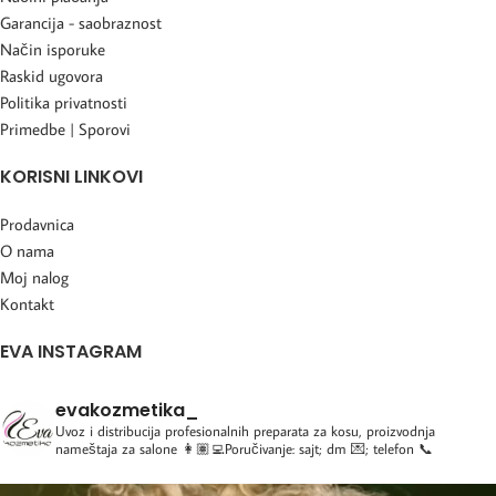
Garancija - saobraznost
Način isporuke
Raskid ugovora
Politika privatnosti
Primedbe | Sporovi
KORISNI LINKOVI
Prodavnica
O nama
Moj nalog
Kontakt
EVA INSTAGRAM
evakozmetika_
Uvoz i distribucija profesionalnih preparata za kosu, proizvodnja
nameštaja za salone
👩🏽‍💻Poručivanje: sajt; dm 💌; telefon 📞