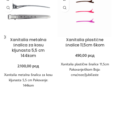
Xanitalia metalna
Xanitalia plastične
šnalica za kosu
šnalice 11,5cm 6kom
kljunasta 5,5 cm
144kom
490,00
рсд
Xanitalia plastične šnalice 11,5cm
2.100,00
рсд
Pakovanje:6kom Boja:
Xanitalia metalna šnalica za kosu
crna/roze/ljubičaste
kljunasta 5,5 cm Pakovanje:
144kom