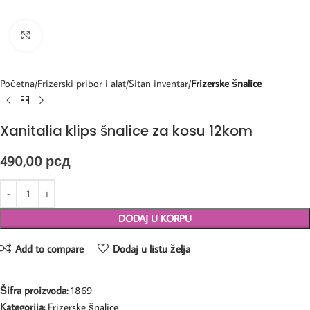
Kliknite za uvećanje
Početna
Frizerski pribor i alat
Sitan inventar
Frizerske šnalice
Xanitalia klips šnalice za kosu 12kom
490,00
рсд
DODAJ U KORPU
Add to compare
Dodaj u listu želja
Šifra proizvoda:
1869
Kategorija:
Frizerske šnalice