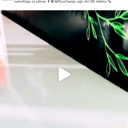
nameštaja za salone
👩🏽‍💻Poručivanje: sajt; dm 💌; telefon 📞