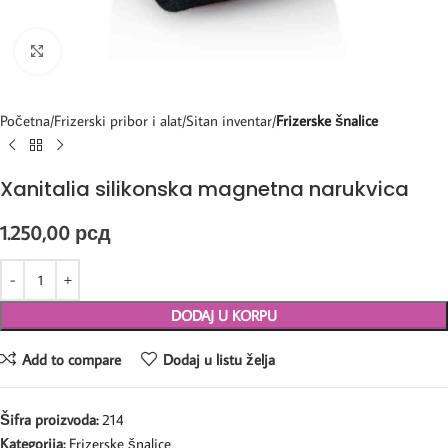
Kliknite za uvećanje
Početna
Frizerski pribor i alat
Sitan inventar
Frizerske šnalice
Xanitalia silikonska magnetna narukvica
1.250,00
рсд
DODAJ U KORPU
Add to compare
Dodaj u listu želja
Šifra proizvoda:
214
Kategorija:
Frizerske šnalice