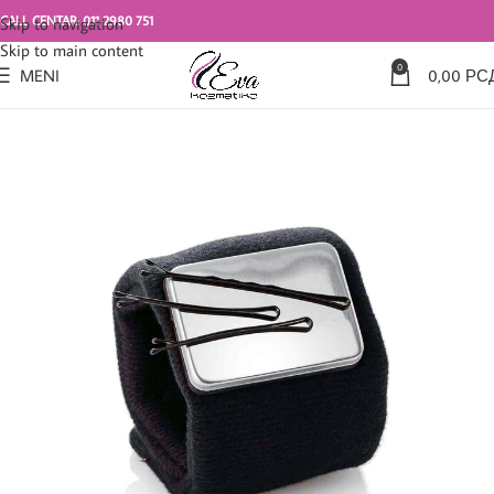
CALL CENTAR: 011 2980 751
Skip to navigation
Skip to main content
0
MENI
0,00
РС