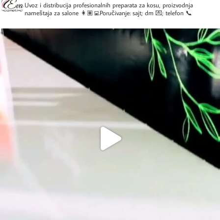
Uvoz i distribucija profesionalnih preparata za kosu, proizvodnja
nameštaja za salone
👩🏽‍💻Poručivanje: sajt; dm 💌; telefon 📞