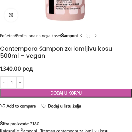
Kliknite za uvećanje
Početna
Profesionalna nega kose
Šamponi
Contempora šampon za lomljivu kosu
500ml – vegan
1.340,00
рсд
DODAJ U KORPU
Add to compare
Dodaj u listu želja
Šifra proizvoda:
2180
Kategorije:
Šamponi
,
Tretman contempora za lomljivu kosu