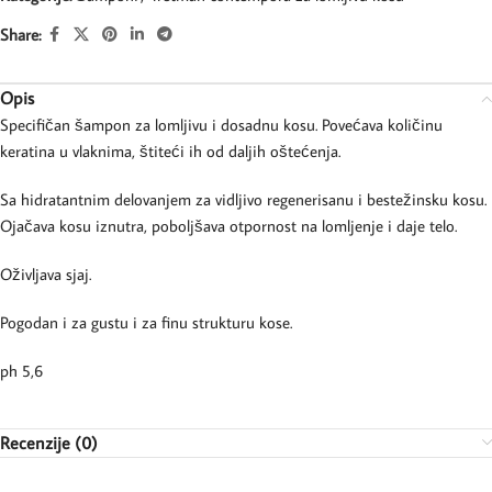
Share:
Opis
Specifičan šampon za lomljivu i dosadnu kosu. Povećava količinu
keratina u vlaknima, štiteći ih od daljih oštećenja.
Sa hidratantnim delovanjem za vidljivo regenerisanu i bestežinsku kosu.
Ojačava kosu iznutra, poboljšava otpornost na lomljenje i daje telo.
Oživljava sjaj.
Pogodan i za gustu i za finu strukturu kose.
ph 5,6
Recenzije (0)