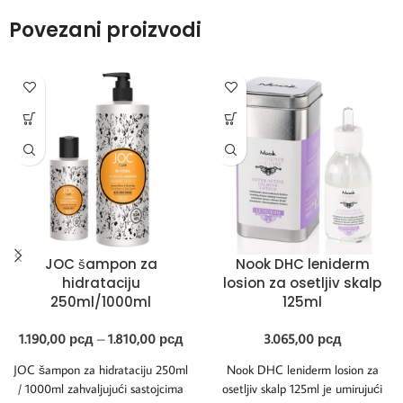
Povezani proizvodi
JOC šampon za
Nook DHC leniderm
hidrataciju
losion za osetljiv skalp
250ml/1000ml
125ml
1.190,00
рсд
–
1.810,00
рсд
3.065,00
рсд
JOC šampon za hidrataciju 250ml
Nook DHC leniderm losion za
/ 1000ml zahvaljujući sastojcima
osetljiv skalp 125ml je umirujući