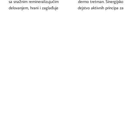
sa snažnim remineralizujućim
dermo tretman. Sinergijsko
delovanjem, hrani i zaglađuje
dejstvo aktivnih principa za
kosu, jača je i
omekšavanje pomaže da