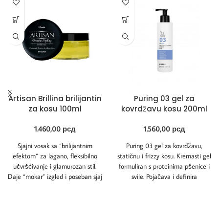
Artisan Brillina brilijantin
Puring 03 gel za
za kosu 100ml
kovrdžavu kosu 200ml
1.460,00
рсд
1.560,00
рсд
Sjajni vosak sa “brilijantnim
Puring 03 gel za kovrdžavu,
efektom” za lagano, fleksibilno
statičnu i frizzy kosu. Kremasti gel
učvršćivanje i glamurozan stil.
formuliran s proteinima pšenice i
Daje “mokar” izgled i poseban sjaj
svile. Pojačava i definira
uz dobijanje