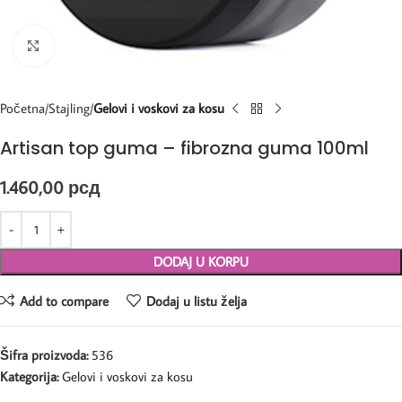
Kliknite za uvećanje
Početna
Stajling
Gelovi i voskovi za kosu
Artisan top guma – fibrozna guma 100ml
1.460,00
рсд
DODAJ U KORPU
Add to compare
Dodaj u listu želja
Šifra proizvoda:
536
Kategorija:
Gelovi i voskovi za kosu