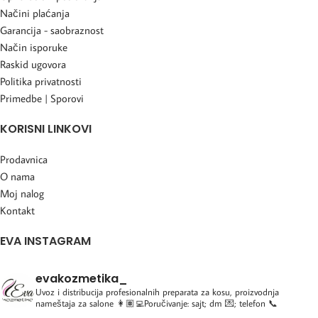
Načini plaćanja
Garancija - saobraznost
Način isporuke
Raskid ugovora
Politika privatnosti
Primedbe | Sporovi
KORISNI LINKOVI
Prodavnica
O nama
Moj nalog
Kontakt
EVA INSTAGRAM
evakozmetika_
Uvoz i distribucija profesionalnih preparata za kosu, proizvodnja
nameštaja za salone
👩🏽‍💻Poručivanje: sajt; dm 💌; telefon 📞