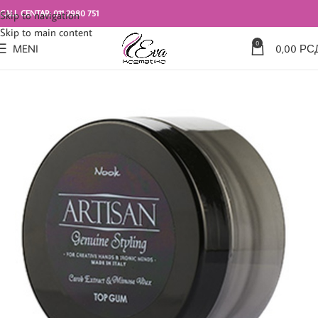
CALL CENTAR: 011 2980 751
Skip to navigation
Skip to main content
0
MENI
0,00
РС