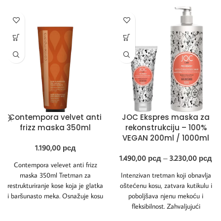
Contempora velvet anti
JOC Ekspres maska za
frizz maska 350ml
rekonstrukciju – 100%
VEGAN 200ml / 1000ml
1.190,00
рсд
1.490,00
рсд
–
3.230,00
рсд
Contempora velevet anti frizz
maska 350ml Tretman za
Intenzivan tretman koji obnavlja
restrukturiranje kose koja je glatka
oštećenu kosu, zatvara kutikulu i
i baršunasto meka. Osnažuje kosu
poboljšava njenu mekoću i
koja ukroti
fleksibilnost. Zahvaljujući
sastojcima sa efikasnim hranljivim