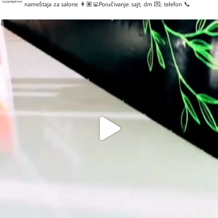
nameštaja za salone
👩🏽‍💻Poručivanje: sajt; dm 💌; telefon 📞