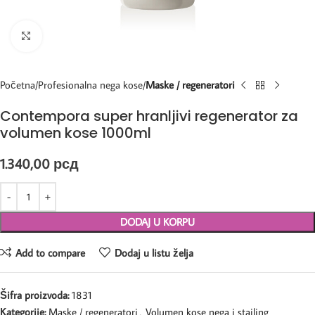
Kliknite za uvećanje
Početna
Profesionalna nega kose
Maske / regeneratori
Contempora super hranljivi regenerator za
volumen kose 1000ml
1.340,00
рсд
DODAJ U KORPU
Add to compare
Dodaj u listu želja
Šifra proizvoda:
1831
Kategorije:
Maske / regeneratori
,
Volumen kose nega i stajling