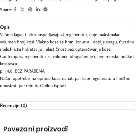
Share:
Opis
Veoma lagan i ultra-raspetljavajući regenerator, daje maksimalan
volumen finoj kosi. Vlakno kose se hrani iznutra i dobija snagu, čvrstinu
i telo.Pruža hidrataciju i elastičnost bez opterećivanja kose.
Contempora regenerator za volumen obogaćen je uljem morske bučke i
krastavca.
pH 4,8, BEZ PARABENA
Način upotrebe: na opranu kosu nanati par kapi regeneratora I nežno
umasirati par minuta.Obilno isprati
Recenzije (0)
Povezani proizvodi