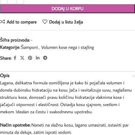
DODAJ U KORPU
Add to compare
Dodaj u listu želja
Šifra proizvoda:
-
Kategorije:
Šamponi
,
Volumen kose nega i stajling
Share:
Opis
Lagana, delikatna formula osmišljena je kako bi pojačala volumen i
donela dubinsku hidrataciju na kosu. Jača i revitalizuje suvu, naglašenu
strukturu kose, donoseći pravu količinu hidratacije vlaknima kose i
jačajući otpornost i elastičnost. Ostavlja kosu sjajnom, svetlom i
mekom. Idealan za čestu i svakodnevnu upotrebu.
Način upotrebe:
Naneti na vlažnu kosu, lagano umasirati, ostaviti par
minuta da deluje, zatim isprati vodom.