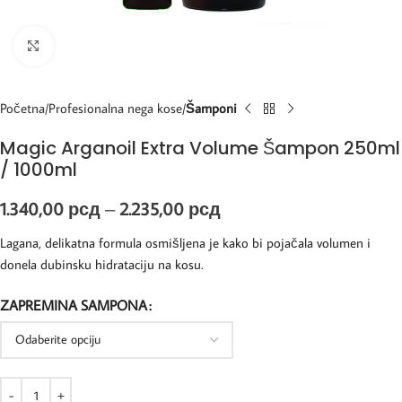
Kliknite za uvećanje
Početna
Profesionalna nega kose
Šamponi
Magic Arganoil Extra Volume Šampon 250ml
/ 1000ml
1.340,00
рсд
–
2.235,00
рсд
Lagana, delikatna formula osmišljena je kako bi pojačala volumen i
donela dubinsku hidrataciju na kosu.
ZAPREMINA SAMPONA