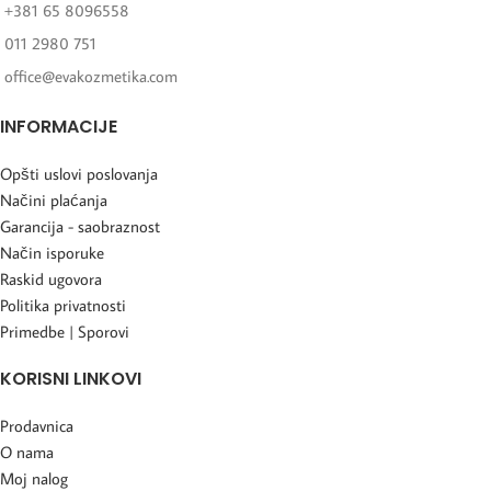
+381 65 8096558
011 2980 751
office@evakozmetika.com
INFORMACIJE
Opšti uslovi poslovanja
Načini plaćanja
Garancija - saobraznost
Način isporuke
Raskid ugovora
Politika privatnosti
Primedbe | Sporovi
KORISNI LINKOVI
Prodavnica
O nama
Moj nalog