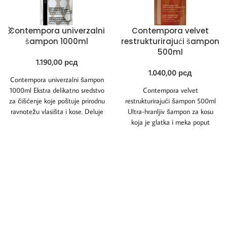
Contempora univerzalni
Contempora velvet
šampon 1000ml
restrukturirajući šampon
500ml
1.190,00
рсд
1.040,00
рсд
Contempora univerzalni šampon
1000ml Ekstra delikatno sredstvo
Contempora velvet
za čišćenje koje poštuje prirodnu
restrukturirajući šampon 500ml
ravnotežu vlasišta i kose. Deluje
Ultra-hranljiv šampon za kosu
umirujuće i emolijentno,
koja je glatka i meka poput
somota. Jača i restrukturira kosu,