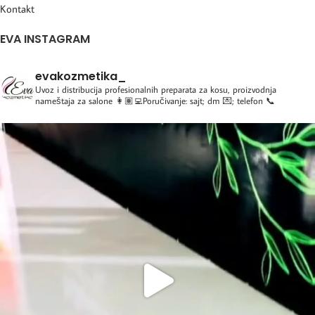
Kontakt
EVA INSTAGRAM
evakozmetika_
Uvoz i distribucija profesionalnih preparata za kosu, proizvodnja
nameštaja za salone
👩🏽‍💻Poručivanje: sajt; dm 💌; telefon 📞