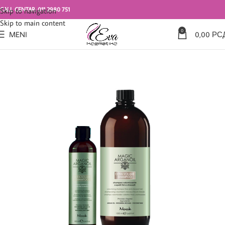
CALL CENTAR: 011 2980 751
Skip to navigation
Skip to main content
0
MENI
0,00
РС