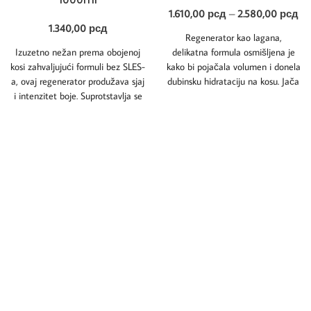
1.610,00
рсд
–
2.580,00
рсд
1.340,00
рсд
Regenerator kao lagana,
Izuzetno nežan prema obojenoj
delikatna formula osmišljena je
kosi zahvaljujući formuli bez SLES-
kako bi pojačala volumen i donela
a, ovaj regenerator produžava sjaj
dubinsku hidrataciju na kosu. Jača
i intenzitet boje. Suprotstavlja se
i revitalizuje
fotooksidaciji i