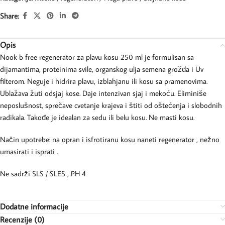
Share:
Opis
Nook b free regenerator za plavu kosu 250 ml je formulisan sa
dijamantima, proteinima svile, organskog ulja semena grožđa i Uv
filterom. Neguje i hidrira plavu, izblahjanu ili kosu sa pramenovima.
Ublažava žuti odsjaj kose. Daje intenzivan sjaj i mekoću. Eliminiše
neposlušnost, sprečave cvetanje krajeva i štiti od oštećenja i slobodnih
radikala. Takođe je idealan za sedu ili belu kosu. Ne masti kosu.
Način upotrebe: na opran i isfrotiranu kosu naneti regenerator , nežno
umasirati i isprati .
Ne sadrži SLS / SLES , PH 4
Dodatne informacije
Recenzije (0)