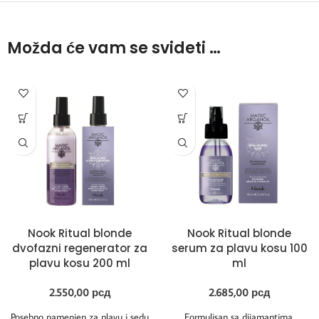
Možda će vam se svideti …
Nook Ritual blonde
Nook Ritual blonde
dvofazni regenerator za
serum za plavu kosu 100
plavu kosu 200 ml
ml
2.550,00
рсд
2.685,00
рсд
Posebno namenjen za plavu i sedu
Formulisan sa dijamantima,