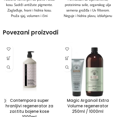
kosu. Sadrži antižute pigmente.
proteinima svile, organskog ulja
Zaglađuje, hrani i hidrira kosu.
semena grožđa i Uv filterom.
Pruža sjaj, volumen i čini
Neguje i hidrira plavu, izblahjanu
ili kosu sa
Povezani proizvodi
Contempora super
Magic Arganoil Extra
hranljivi regenerator za
Volume regenerator
zaštitu bojene kose
250ml / 1000ml
1000ml