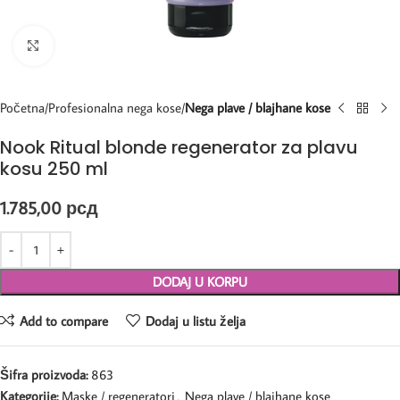
Kliknite za uvećanje
Početna
Profesionalna nega kose
Nega plave / blajhane kose
Nook Ritual blonde regenerator za plavu
kosu 250 ml
1.785,00
рсд
DODAJ U KORPU
Add to compare
Dodaj u listu želja
Šifra proizvoda:
863
Kategorije:
Maske / regeneratori
,
Nega plave / blajhane kose