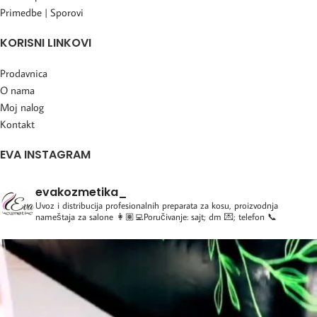
Primedbe | Sporovi
KORISNI LINKOVI
Prodavnica
O nama
Moj nalog
Kontakt
EVA INSTAGRAM
evakozmetika_
Uvoz i distribucija profesionalnih preparata za kosu, proizvodnja
nameštaja za salone
👩🏽‍💻Poručivanje: sajt; dm 💌; telefon 📞