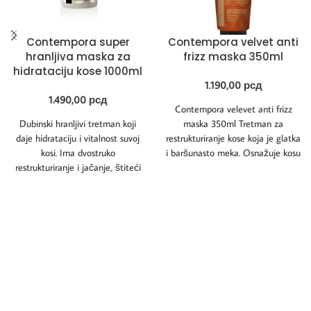
Contempora super
Contempora velvet anti
hranljiva maska za
frizz maska 350ml
hidrataciju kose 1000ml
1.190,00
рсд
1.490,00
рсд
Contempora velevet anti frizz
Dubinski hranljivi tretman koji
maska 350ml Tretman za
daje hidrataciju i vitalnost suvoj
restrukturiranje kose koja je glatka
kosi. Ima dvostruko
i baršunasto meka. Osnažuje kosu
restrukturiranje i jačanje, štiteći
koja ukroti
kosu od spoljnih agresija.