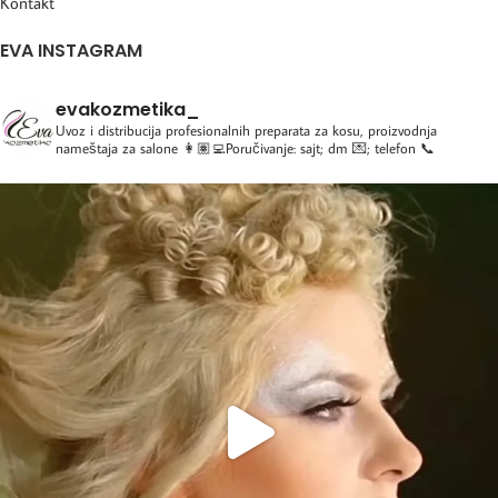
Kontakt
EVA INSTAGRAM
evakozmetika_
Uvoz i distribucija profesionalnih preparata za kosu, proizvodnja
nameštaja za salone
👩🏽‍💻Poručivanje: sajt; dm 💌; telefon 📞