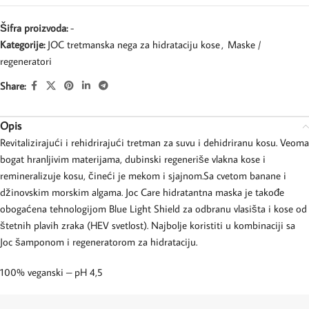
Šifra proizvoda:
-
Kategorije:
JOC tretmanska nega za hidrataciju kose
,
Maske /
regeneratori
Share:
Opis
Revitalizirajući i rehidrirajući tretman za suvu i dehidriranu kosu. Veoma
bogat hranljivim materijama, dubinski regeneriše vlakna kose i
remineralizuje kosu, čineći je mekom i sjajnom.Sa cvetom banane i
džinovskim morskim algama. Joc Care hidratantna maska je takođe
obogaćena tehnologijom Blue Light Shield za odbranu vlasišta i kose od
štetnih plavih zraka (HEV svetlost). Najbolje koristiti u kombinaciji sa
Joc šamponom i regeneratorom za hidrataciju.
100% veganski – pH 4,5