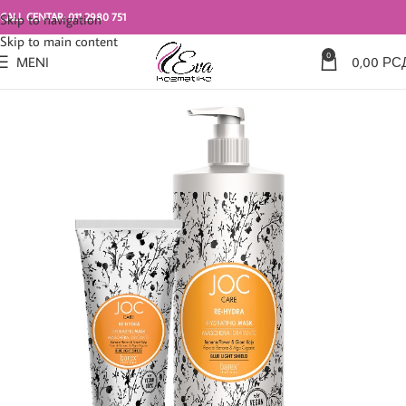
CALL CENTAR: 011 2980 751
Skip to navigation
Skip to main content
0
MENI
0,00
РС