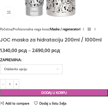
Kliknite za uvećanje
Početna
Profesionalna nega kose
Maske / regeneratori
JOC maska za hidrataciju 200ml / 1000ml
1.340,00
рсд
–
2.690,00
рсд
ZAPREMINA
DODAJ U KORPU
Add to compare
Dodaj u listu želja