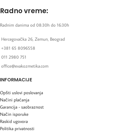
Radno vreme:
Radnim danima od 08:30h do 16:30h
Hercegovačka 26, Zemun, Beograd
+381 65 8096558
011 2980 751
office@evakozmetika.com
INFORMACIJE
Opšti uslovi poslovanja
Načini plaćanja
Garancija - saobraznost
Način isporuke
Raskid ugovora
Politika privatnosti