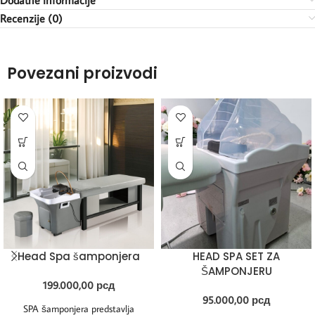
Recenzije (0)
Povezani proizvodi
Head Spa šamponjera
HEAD SPA SET ZA
ŠAMPONJERU
199.000,00
рсд
95.000,00
рсд
SPA šamponjera predstavlja