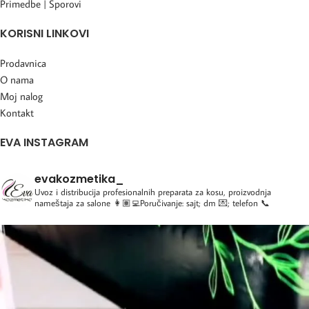
Primedbe | Sporovi
KORISNI LINKOVI
Prodavnica
O nama
Moj nalog
Kontakt
EVA INSTAGRAM
evakozmetika_
Uvoz i distribucija profesionalnih preparata za kosu, proizvodnja
nameštaja za salone
👩🏽‍💻Poručivanje: sajt; dm 💌; telefon 📞