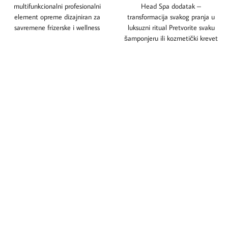
multifunkcionalni profesionalni
Head Spa dodatak –
element opreme dizajniran za
transformacija svakog pranja u
savremene frizerske i wellness
luksuzni ritual Pretvorite svaku
salone koji žele da ponude
šamponjeru ili kozmetički krevet
vrhunski doživljaj
u pravo head spa