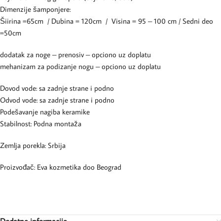
Dimenzije šamponjere:
Šiirina =65cm / Dubina = 120cm / Visina = 95 – 100 cm / Sedni deo
=50cm
dodatak za noge – prenosiv – opciono uz doplatu
mehanizam za podizanje nogu – opciono uz doplatu
Dovod vode: sa zadnje strane i podno
Odvod vode: sa zadnje strane i podno
Podešavanje nagiba keramike
Stabilnost: Podna montaža
Zemlja porekla: Srbija
Proizvođač: Eva kozmetika doo Beograd
Dodatne informacije