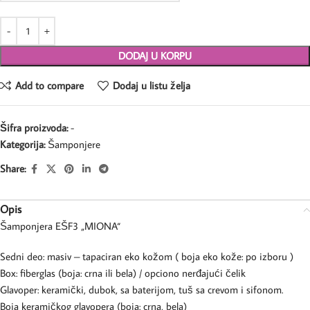
DODAJ U KORPU
Add to compare
Dodaj u listu želja
Šifra proizvoda:
-
Kategorija:
Šamponjere
Share:
Opis
Šamponjera EŠF3 „MIONA“
Sedni deo: masiv – tapaciran eko kožom ( boja eko kože: po izboru )
Box: fiberglas (boja: crna ili bela) / opciono nerđajući čelik
Glavoper: keramički, dubok, sa baterijom, tuš sa crevom i sifonom.
Boja keramičkog glavopera (boja: crna, bela)