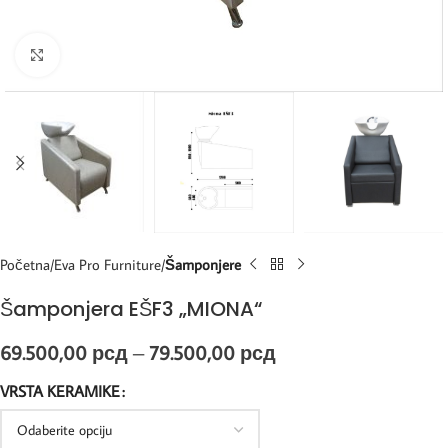
Kliknite za uvećanje
Početna
Eva Pro Furniture
Šamponjere
Šamponjera EŠF3 „MIONA“
69.500,00
рсд
–
79.500,00
рсд
VRSTA KERAMIKE