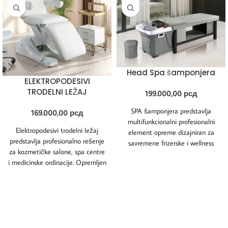
Head Spa šamponjera
ELEKTROPODESIVI
TRODELNI LEŽAJ
199.000,00
рсд
SPA šamponjera predstavlja
169.000,00
рсд
multifunkcionalni profesionalni
Elektropodesivi trodelni ležaj
element opreme dizajniran za
predstavlja profesionalno rešenje
savremene frizerske i wellness
za kozmetičke salone, spa centre
salone koji žele da ponude
i medicinske ordinacije. Opremljen
vrhunski doživljaj
je tihim električnim motorom koji