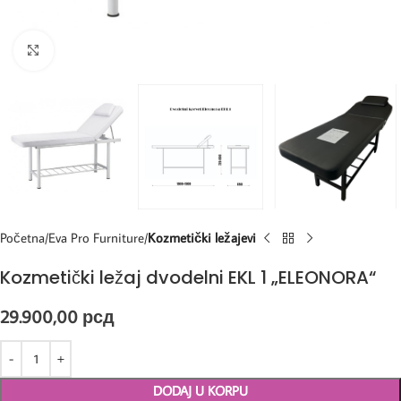
Kliknite za uvećanje
Početna
Eva Pro Furniture
Kozmetički ležajevi
Kozmetički ležaj dvodelni EKL 1 „ELEONORA“
29.900,00
рсд
DODAJ U KORPU