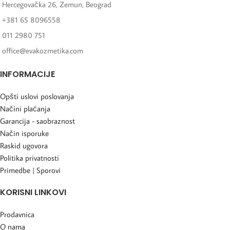
Hercegovačka 26, Zemun, Beograd
+381 65 8096558
011 2980 751
office@evakozmetika.com
INFORMACIJE
Opšti uslovi poslovanja
Načini plaćanja
Garancija - saobraznost
Način isporuke
Raskid ugovora
Politika privatnosti
Primedbe | Sporovi
KORISNI LINKOVI
Prodavnica
O nama