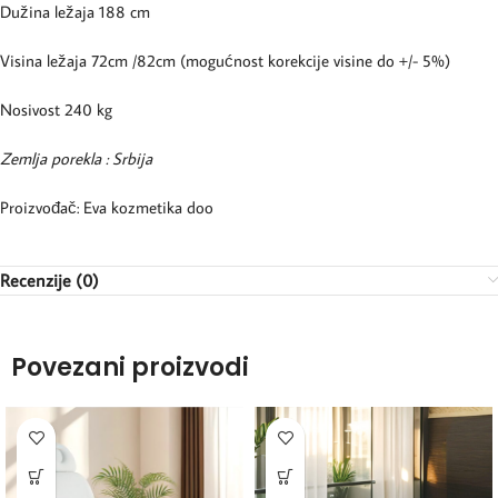
Dužina ležaja 188 cm
Visina ležaja 72cm /82cm (mogućnost korekcije visine do +/- 5%)
Nosivost 240 kg
Zemlja porekla : Srbija
Proizvođač: Eva kozmetika doo
Recenzije (0)
Povezani proizvodi