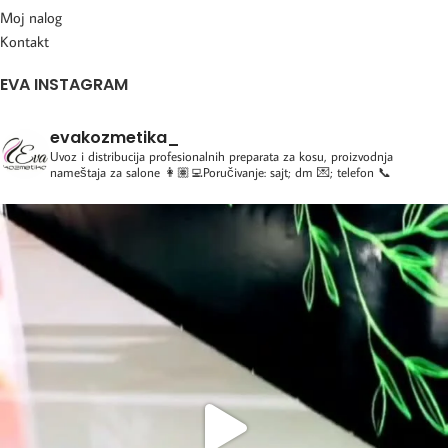
Moj nalog
Kontakt
EVA INSTAGRAM
evakozmetika_
Uvoz i distribucija profesionalnih preparata za kosu, proizvodnja
nameštaja za salone
👩🏽‍💻Poručivanje: sajt; dm 💌; telefon 📞