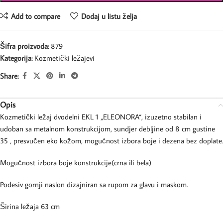
Add to compare
Dodaj u listu želja
Šifra proizvoda:
879
Kategorija:
Kozmetički ležajevi
Share:
Opis
Kozmetički ležaj dvodelni EKL 1 „ELEONORA“, izuzetno stabilan i
udoban sa metalnom konstrukcijom, sundjer debljine od 8 cm gustine
35 , presvučen eko kožom, mogućnost izbora boje i dezena bez doplate.
Mogućnost izbora boje konstrukcije(crna ili bela)
Podesiv gornji naslon dizajniran sa rupom za glavu i maskom.
Širina ležaja 63 cm