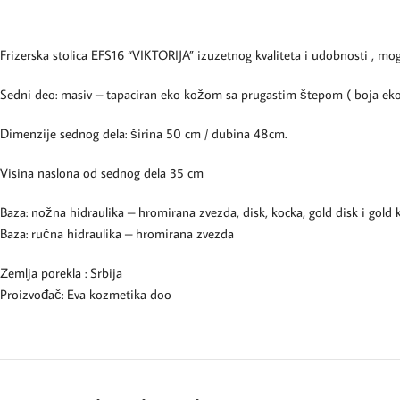
Frizerska stolica EFS16 “VIKTORIJA” izuzetnog kvaliteta i udobnosti , mog
Sedni deo: masiv – tapaciran eko kožom sa prugastim štepom ( boja eko
Dimenzije sednog dela: širina 50 cm / dubina 48cm.
Visina naslona od sednog dela 35 cm
Baza: nožna hidraulika – hromirana zvezda, disk, kocka, gold disk i gold 
Baza: ručna hidraulika – hromirana zvezda
Zemlja porekla : Srbija
Proizvođač: Eva kozmetika doo