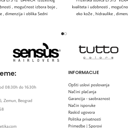
obnosti , mogućnost izbora boje ,
kvaliteta i udobnosti , mogućno
e , dimenzija i oblika Sedni
eko kože , hidraulike , dimenzi
reme:
INFORMACIJE
Opšti uslovi poslovanja
od 08:30h do 16:30h
Načini plaćanja
Garancija - saobraznost
6, Zemun, Beograd
Način isporuke
58
Raskid ugovora
Politika privatnosti
Primedbe | Sporovi
etika.com