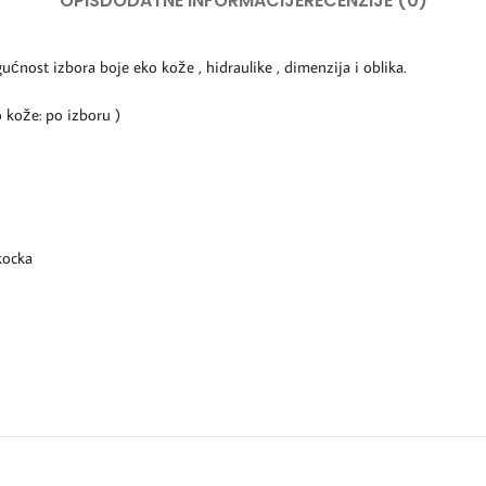
OPIS
DODATNE INFORMACIJE
RECENZIJE (0)
ućnost izbora boje eko kože , hidraulike , dimenzija i oblika.
 kože: po izboru )
kocka