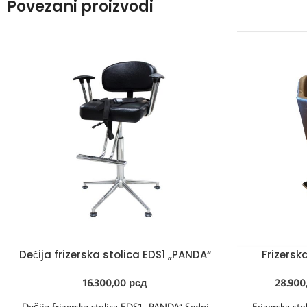
Povezani proizvodi
Dečija frizerska stolica EDS1 „PANDA“
Frizersk
16.300,00
рсд
28.900
Dečija frizerska stolica EDS1 „PANDA“ Sedni
Frizerska st