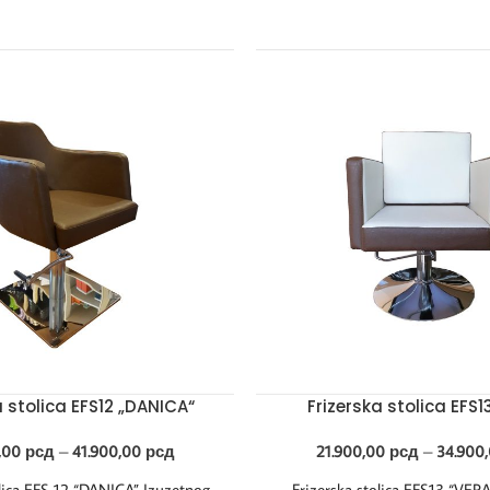
a stolica EFS12 „DANICA“
Frizerska stolica EFS1
,00
рсд
–
41.900,00
рсд
21.900,00
рсд
–
34.900
olica EFS 12 “DANICA” Izuzetnog
Frizerska stolica EFS13 “VER