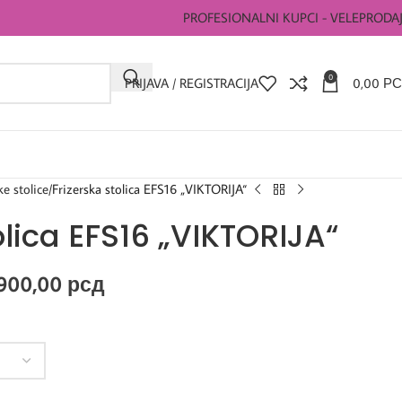
PROFESIONALNI KUPCI - VELEPRODA
0
PRIJAVA / REGISTRACIJA
0,00
РС
ke stolice
Frizerska stolica EFS16 „VIKTORIJA“
olica EFS16 „VIKTORIJA“
.900,00
рсд