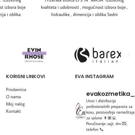
st izbora boje
kvaliteta i udobnosti , mogućnost izbora boje ,
ja i oblika.
hidraulike , dimenzija i oblika Sedni
KORISNI LINKOVI
EVA INSTAGRAM
Prodavnica
evakozmetika_
O nama
Uvoz i distribucija
Moj nalog
profesionalnih preparata za
Kontakt
kosu, proizvodnja nameštaja
za salone
👩🏽‍💻
Poručivanje: sajt; dm 💌;
telefon 📞