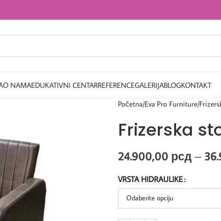
A
O NAMA
EDUKATIVNI CENTAR
REFERENCE
GALERIJA
BLOG
KONTAKT
Početna
Eva Pro Furniture
Frizers
Frizerska st
24.900,00
рсд
–
36
VRSTA HIDRAULIKE