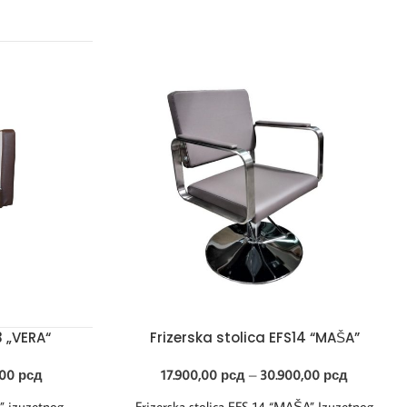
3 „VERA“
Frizerska stolica EFS14 “MAŠA”
,00
рсд
17.900,00
рсд
–
30.900,00
рсд
A” izuzetnog
Frizerska stolica EFS 14 “MAŠA” Izuzetnog