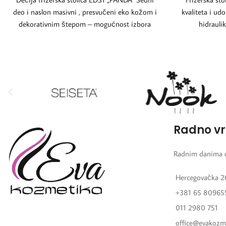
deo i naslon masivni , presvučeni eko kožom i
kvaliteta i ud
dekorativnim štepom – mogućnost izbora
hidraulik
Radno v
Radnim danima 
Hercegovačka 2
+381 65 80965
011 2980 751
office@evakozm