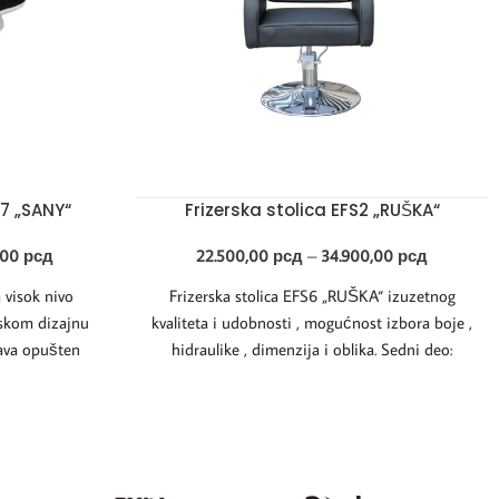
7 „SANY“
Frizerska stolica EFS2 „RUŠKA“
,00
рсд
22.500,00
рсд
–
34.900,00
рсд
 visok nivo
Frizerska stolica EFS6 „RUŠKA“ izuzetnog
skom dizajnu
kvaliteta i udobnosti , mogućnost izbora boje ,
ćava opušten
hidraulike , dimenzija i oblika. Sedni deo:
ana.