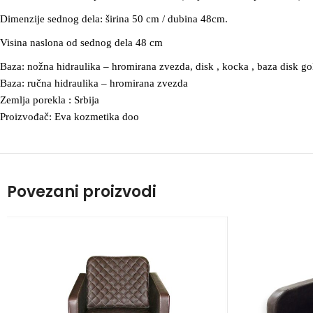
Dimenzije sednog dela: širina 50 cm / dubina 48cm.
Visina naslona od sednog dela 48 cm
Baza: nožna hidraulika – hromirana zvezda, disk , kocka , baza disk go
Baza: ručna hidraulika – hromirana zvezda
Zemlja porekla : Srbija
Proizvođač: Eva kozmetika doo
Povezani proizvodi