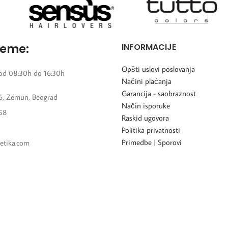
reme:
INFORMACIJE
Opšti uslovi poslovanja
od 08:30h do 16:30h
Načini plaćanja
Garancija - saobraznost
6, Zemun, Beograd
Način isporuke
58
Raskid ugovora
Politika privatnosti
Primedbe | Sporovi
etika.com