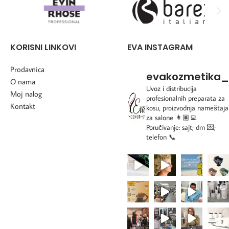
KORISNI LINKOVI
EVA INSTAGRAM
Prodavnica
evakozmetika_
O nama
Uvoz i distribucija
Moj nalog
profesionalnih preparata za
Kontakt
kosu, proizvodnja nameštaja
za salone
👩🏽‍💻
Poručivanje: sajt; dm 💌;
telefon 📞