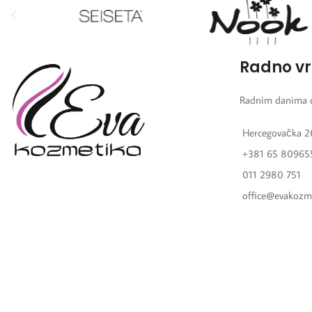
Radno v
Radnim danima 
Hercegovačka 2
+381 65 80965
011 2980 751
office@evakozm