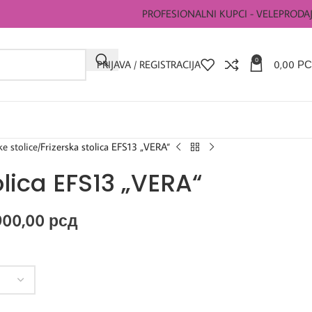
PROFESIONALNI KUPCI - VELEPRODA
0
PRIJAVA / REGISTRACIJA
0,00
РС
ke stolice
Frizerska stolica EFS13 „VERA“
olica EFS13 „VERA“
900,00
рсд