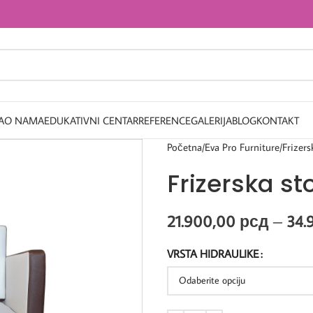
A
O NAMA
EDUKATIVNI CENTAR
REFERENCE
GALERIJA
BLOG
KONTAKT
Početna
Eva Pro Furniture
Frizers
Frizerska st
21.900,00
рсд
–
34.
VRSTA HIDRAULIKE