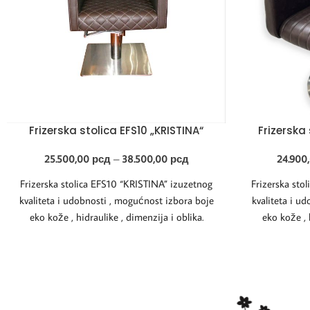
Frizerska stolica EFS10 „KRISTINA“
Frizerska 
25.500,00
рсд
–
38.500,00
рсд
24.900
Frizerska stolica EFS10 “KRISTINA” izuzetnog
Frizerska sto
kvaliteta i udobnosti , mogućnost izbora boje
kvaliteta i u
eko kože , hidraulike , dimenzija i oblika.
eko kože , 