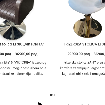
stolica EFS16 „VIKTORIJA“
FRIZERSKA STOLICA EFS1
,00
рсд
–
36.900,00
рсд
29.900,00
рсд
–
36.900
lica EFS16 “VIKTORIJA” izuzetnog
Frizerska stolica SANY pruža
dobnosti , mogućnost izbora boje
komfora zahvaljujući ergonom
hidraulike , dimenzija i oblika.
koji prati oblik tela i omogu
položaj tokom tretm