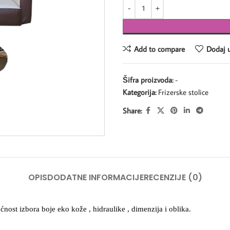
Add to compare
Dodaj u
Šifra proizvoda:
-
Kategorija:
Frizerske stolice
Share:
OPIS
DODATNE INFORMACIJE
RECENZIJE (0)
ost izbora boje eko kože , hidraulike , dimenzija i oblika.