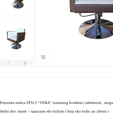
Kliknite za uvećanje
Frizerska stolica EFS13 “VERA” izuzetnog kvaliteta i udobnosti , mogućn
Sedni deo: masiv – tapaciran eko kožom ( boja eko kože: po izboru )